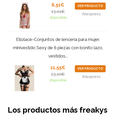
6,51€
VER PRODUCTO
13,01€
Aliexpress
disponible
Ellolace-Conjuntos de lencería para mujer,
minivestido Sexy de 6 piezas con bonito lazo,
vestidos...
11,55€
VER PRODUCTO
23,10€
Aliexpress
disponible
Los productos más freakys