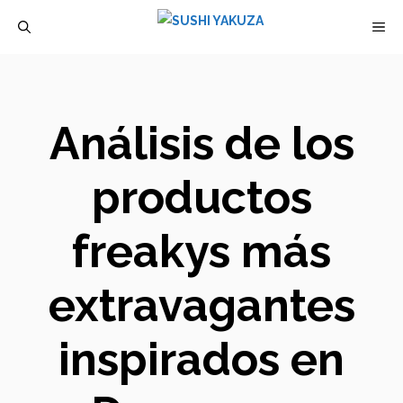
Saltar
M
al
contenido
Análisis de los
productos
freakys más
extravagantes
inspirados en