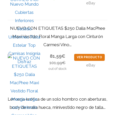
eBay
NUEVO CON ETIQUETAS $250 Dalia MacPhee
Maxi Vestido Floral Manga Larga con Cinturón
Carmesí Vino...
81,59€
VER PRODUCTO
101,99€
eBay
out of stock
Lencería erótica de un solo hombro con aberturas,
body de malla hueca, minivestido negro de talla...