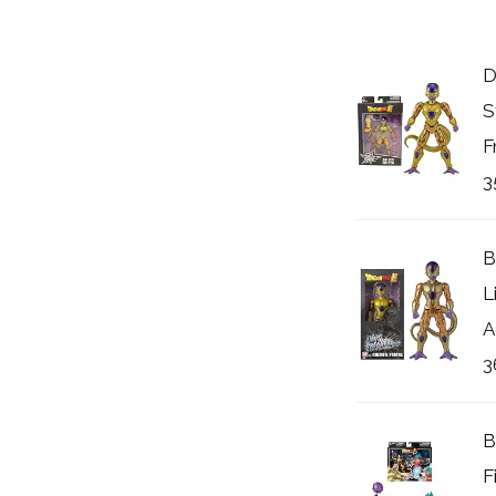
D
S
F
3
B
L
A
3
B
F