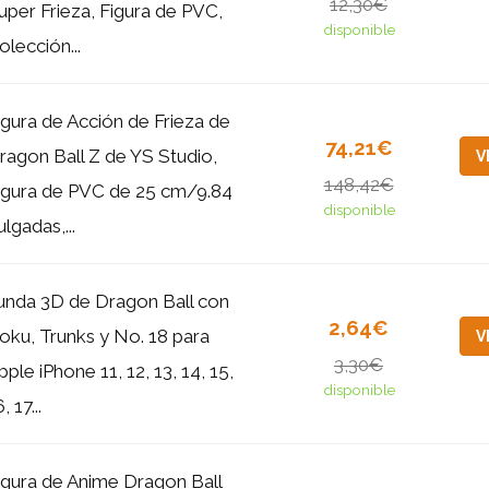
12,30€
uper Frieza, Figura de PVC,
disponible
olección...
igura de Acción de Frieza de
74,21€
ragon Ball Z de YS Studio,
V
148,42€
igura de PVC de 25 cm/9.84
disponible
ulgadas,...
unda 3D de Dragon Ball con
2,64€
oku, Trunks y No. 18 para
V
3,30€
pple iPhone 11, 12, 13, 14, 15,
disponible
, 17...
igura de Anime Dragon Ball