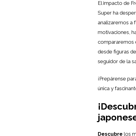
El impacto de Fr
Super ha despert
analizaremos a f
motivaciones, ha
compararemos di
desde figuras de
seguidor de la s
¡Prepárense par
única y fascinan
¡Descubr
japonese
Descubre
los m