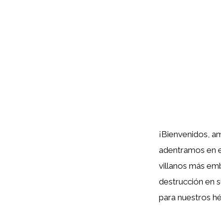
¡Bienvenidos, am
adentramos en e
villanos más em
destrucción en s
para nuestros hé