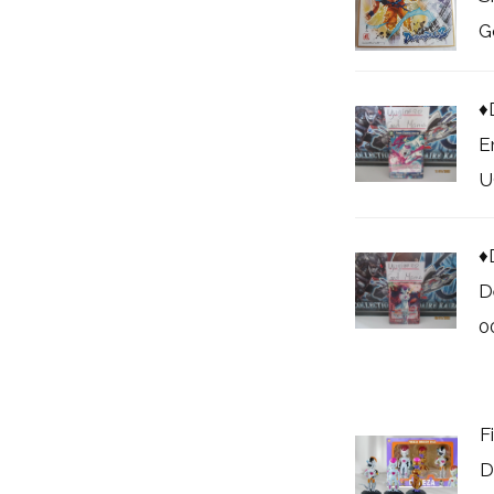
G
♦
E
U
♦
D
0
F
D