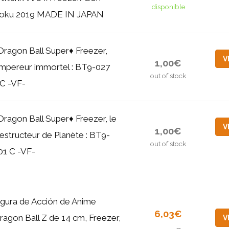
disponible
oku 2019 MADE IN JAPAN
Dragon Ball Super♦ Freezer,
V
1,00€
mpereur immortel : BT9-027
out of stock
C -VF-
Dragon Ball Super♦ Freezer, le
V
1,00€
estructeur de Planète : BT9-
out of stock
01 C -VF-
igura de Acción de Anime
6,03€
ragon Ball Z de 14 cm, Freezer,
V