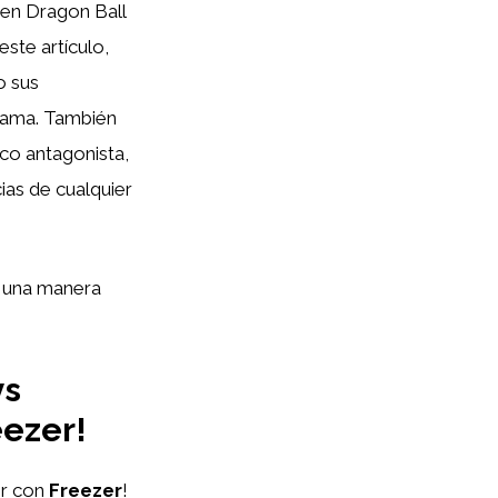
 en Dragon Ball
ste artículo,
o sus
trama. También
co antagonista,
ias de cualquier
e una manera
ys
eezer!
er con
Freezer
!