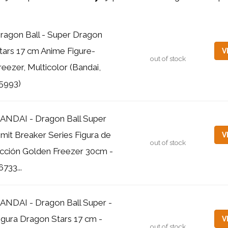
ragon Ball - Super Dragon
tars 17 cm Anime Figure-
V
out of stock
reezer, Multicolor (Bandai,
5993)
ANDAI - Dragon Ball Super
imit Breaker Series Figura de
V
out of stock
cción Golden Freezer 30cm -
6733...
ANDAI - Dragon Ball Super -
igura Dragon Stars 17 cm -
V
out of stock