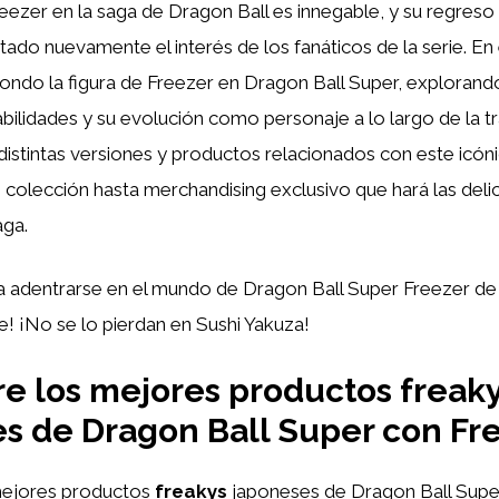
eezer en la saga de Dragon Ball es innegable, y su regreso
ado nuevamente el interés de los fanáticos de la serie. En e
ondo la figura de Freezer en Dragon Ball Super, explorand
bilidades y su evolución como personaje a lo largo de la 
stintas versiones y productos relacionados con este icóni
 colección hasta merchandising exclusivo que hará las delic
aga.
a adentrarse en el mundo de Dragon Ball Super Freezer d
te! ¡No se lo pierdan en Sushi Yakuza!
e los mejores productos freak
s de Dragon Ball Super con Fr
ejores productos
freakys
japoneses de Dragon Ball Sup