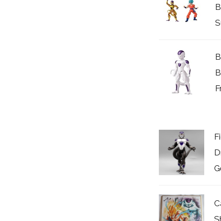
B
S
B
B
F
F
D
G
C
S