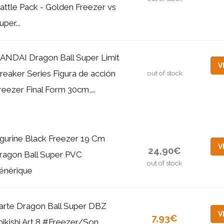
attle Pack - Golden Freezer vs
uper...
ANDAI Dragon Ball Super Limit
V
reaker Series Figura de acción
out of stock
reezer Final Form 30cm,...
igurine Black Freezer 19 Cm
V
24,90€
ragon Ball Super PVC
out of stock
énérique
arte Dragon Ball Super DBZ
V
7,93€
hikishi Art 8 #Freezer/Son