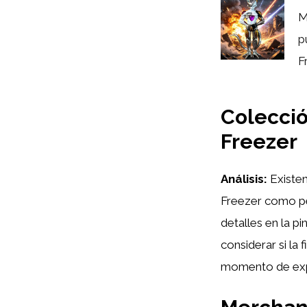
M
p
F
Colecció
Freezer
Análisis:
Existen
Freezer como per
detalles en la pi
considerar si la 
momento de exp