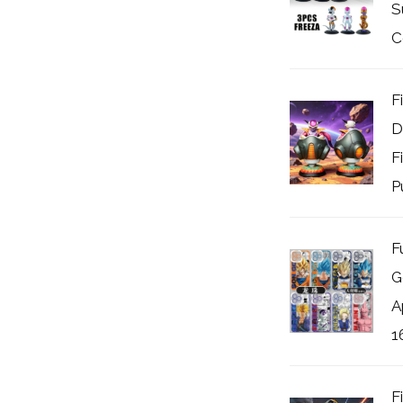
S
C
F
D
F
P
F
G
A
16
F