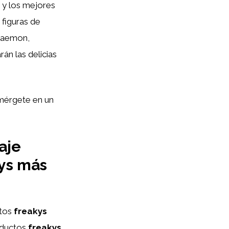
a y los mejores
figuras de
oraemon,
án las delicias
mérgete en un
aje
kys más
ctos
freakys
oductos
freakys