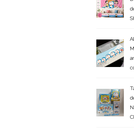
d
S
A
M
a
co
T
d
N
Cl