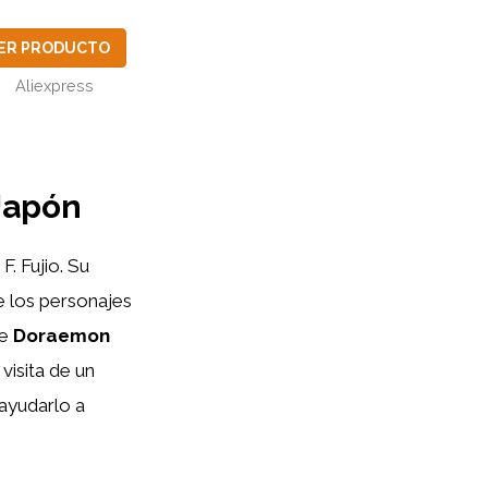
ER PRODUCTO
Aliexpress
Japón
. Fujio. Su
e los personajes
de
Doraemon
visita de un
ayudarlo a