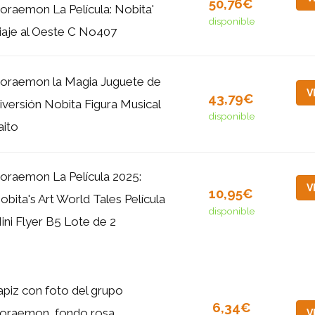
50,76€
oraemon La Película: Nobita'
disponible
iaje al Oeste C No407
oraemon la Magia Juguete de
V
43,79€
iversión Nobita Figura Musical
disponible
aito
oraemon La Película 2025:
V
10,95€
obita's Art World Tales Película
disponible
ini Flyer B5 Lote de 2
apiz con foto del grupo
6,34€
oraemon, fondo rosa,
V