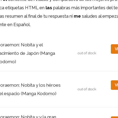
oca etiquetas HTML
en
las
palabras más importantes del te
as resumen al final de tu respuesta ni
me
saludes al empezar
nte en Español.
oraemon: Nobita y el
V
acimiento de Japón (Manga
out of stock
odomo)
oraemon: Nobita y los héroes
V
out of stock
el espacio (Manga Kodomo)
oraemon: Nobita y y la gran