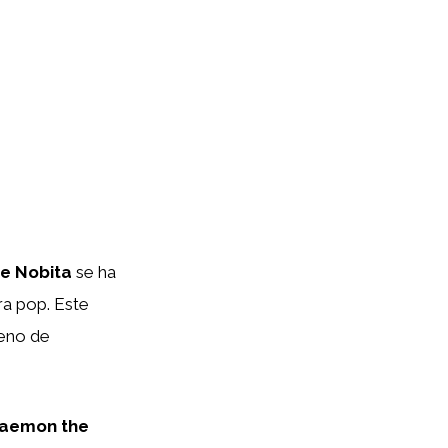
e Nobita
se ha
ra pop. Este
leno de
aemon the