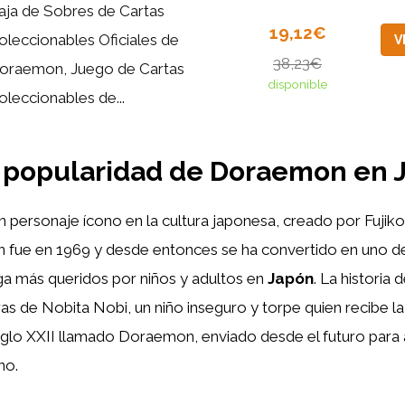
aja de Sobres de Cartas
19,12€
oleccionables Oficiales de
V
38,23€
oraemon, Juego de Cartas
disponible
oleccionables de...
y popularidad de Doraemon en 
n personaje ícono en la cultura japonesa, creado por Fujiko F
ón fue en 1969 y desde entonces se ha convertido en uno d
a más queridos por niños y adultos en
Japón
. La historia 
ras de Nobita Nobi, un niño inseguro y torpe quien recibe la 
iglo XXII llamado Doraemon, enviado desde el futuro para 
no.