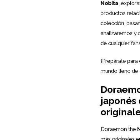
Nobita
, explora
productos relac
colección, pasa
analizaremos y c
de cualquier faná
¡Prepárate para 
mundo lleno de d
Doraemon
japonés 
original
Doraemon the
más originales 