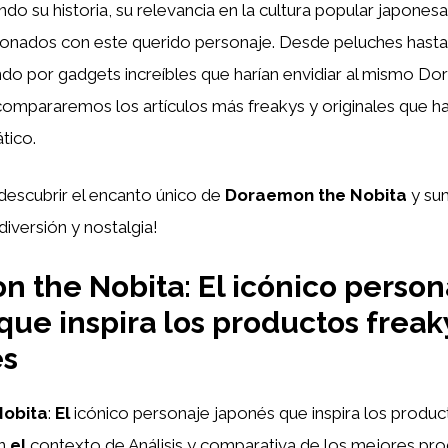
ndo su historia, su relevancia en la cultura popular japones
ionados con este querido personaje. Desde peluches hasta 
ndo por gadgets increíbles que harían envidiar al mismo D
ompararemos los artículos más freakys y originales que har
tico.
descubrir el encanto único de
Doraemon the Nobita
y su
iversión y nostalgia!
 the Nobita: El icónico person
que inspira los productos frea
es
Nobita
:
El
icónico personaje japonés que inspira los produ
en
el
contexto de Análisis y comparativa de los mejores pr