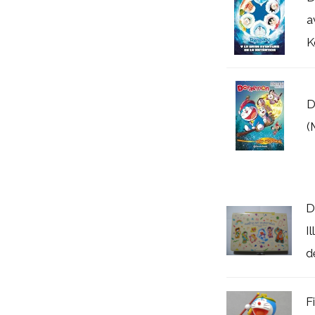
a
K
D
(
D
I
d
F