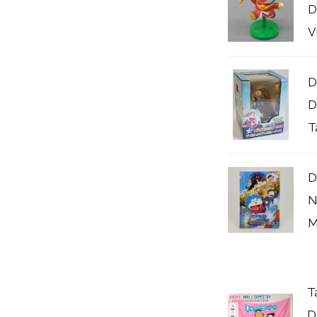
D
V
D
D
T
D
N
M
T
D