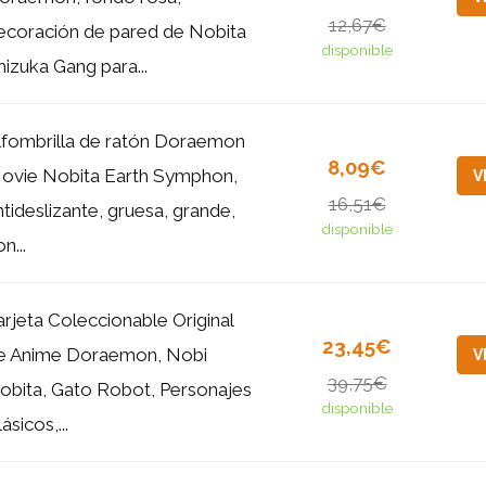
12,67€
ecoración de pared de Nobita
disponible
hizuka Gang para...
lfombrilla de ratón Doraemon
8,09€
ovie Nobita Earth Symphon,
V
16,51€
ntideslizante, gruesa, grande,
disponible
n...
arjeta Coleccionable Original
23,45€
e Anime Doraemon, Nobi
V
39,75€
obita, Gato Robot, Personajes
disponible
ásicos,...