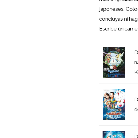
japoneses. Col
concluyas ni hag
Escribe únicame
D
n
K
D
d
D