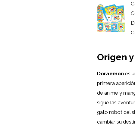
C
C
D
C
Origen 
Doraemon
es u
primera aparici
de anime y mang
sigue las aventu
gato robot del s
cambiar su desti