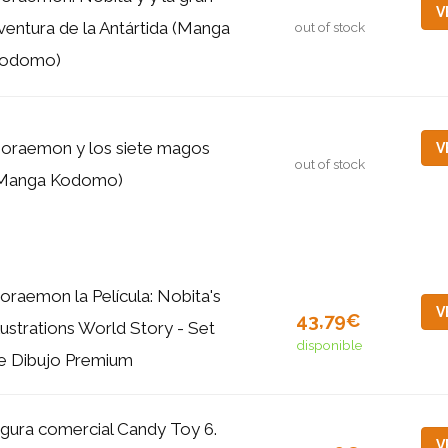
V
ventura de la Antártida (Manga
out of stock
odomo)
oraemon y los siete magos
V
out of stock
Manga Kodomo)
oraemon la Película: Nobita's
V
43,79€
llustrations World Story - Set
disponible
e Dibujo Premium
igura comercial Candy Toy 6.
V