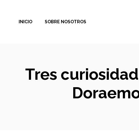
Saltar
al
INICIO
SOBRE NOSOTROS
contenido
Tres curiosida
Doraemon