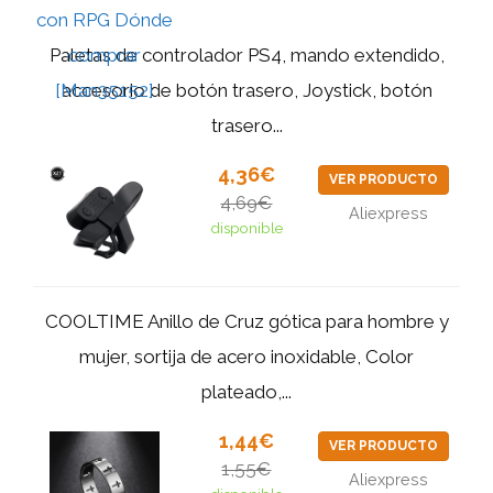
Paletas de controlador PS4, mando extendido,
accesorio de botón trasero, Joystick, botón
trasero...
4,36€
VER PRODUCTO
4,69€
Aliexpress
disponible
COOLTIME Anillo de Cruz gótica para hombre y
mujer, sortija de acero inoxidable, Color
plateado,...
1,44€
VER PRODUCTO
1,55€
Aliexpress