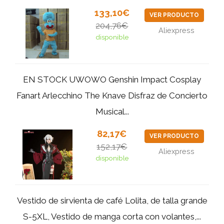
133,10€
VER PRODUCTO
204,76€
Aliexpress
disponible
EN STOCK UWOWO Genshin Impact Cosplay
Fanart Arlecchino The Knave Disfraz de Concierto
Musical...
82,17€
VER PRODUCTO
152,17€
Aliexpress
disponible
Vestido de sirvienta de café Lolita, de talla grande
S-5XL, Vestido de manga corta con volantes,...