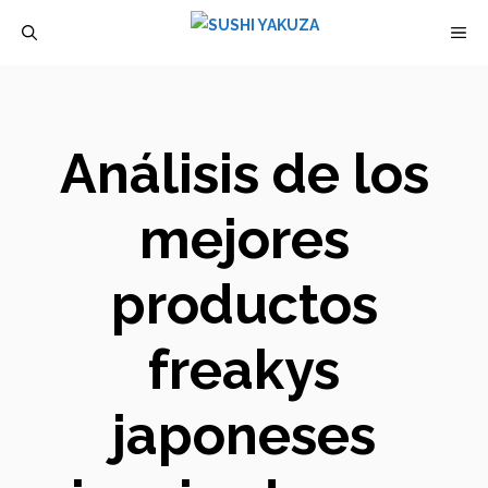
Saltar
M
al
contenido
Análisis de los
mejores
productos
freakys
japoneses