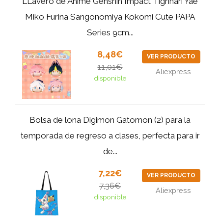
LLavero de Anime Genshin Impact Tighnari Yae
Miko Furina Sangonomiya Kokomi Cute PAPA
Series 9cm...
8,48€
VER PRODUCTO
11,01€
Aliexpress
disponible
Bolsa de lona Digimon Gatomon (2) para la
temporada de regreso a clases, perfecta para ir
de...
7,22€
VER PRODUCTO
7,36€
Aliexpress
disponible