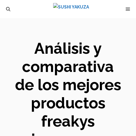
Saltar
M
al
contenido
Análisis y
comparativa
de los mejores
productos
freakys