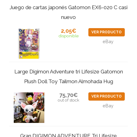
Juego de cartas japonés Gatomon EX6-020 C casi
nuevo
2,05€
VER PRODUCTO
disponible
eBay
Large Digimon Adventure tri Lifesize Gatomon
Plush Doll Toy Tailmon Almohada Hug
75,70€
VER PRODUCTO
out of stock
eBay
Gran DIGIMON ADVENTURE Tri Lifesize