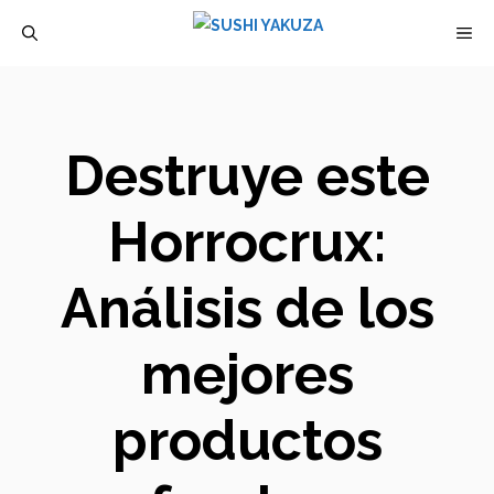
Saltar
M
al
contenido
Destruye este
Horrocrux:
Análisis de los
mejores
productos