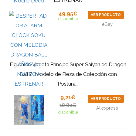
49,95€
VER PRODUCTO
disponible
eBay
Figura de Vegeta Príncipe Super Saiyan de Dragon
Ball Z, Modelo de Pieza de Colección con
Postura...
9,21€
VER PRODUCTO
18,80€
Aliexpress
disponible