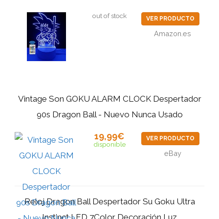
out of stock
VER PRODUCTO
Amazon.es
Vintage Son GOKU ALARM CLOCK Despertador
90s Dragon Ball - Nuevo Nunca Usado
19,99€
VER PRODUCTO
disponible
eBay
Reloj Dragon Ball Despertador Su Goku Ultra
Instinct LED 7Color Decoración Luz