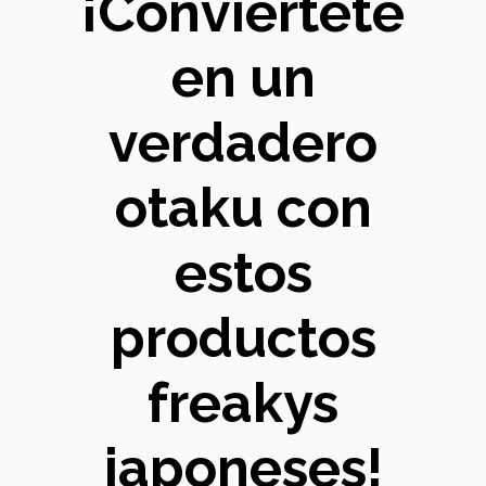
¡Conviértete
en un
verdadero
otaku con
estos
productos
freakys
japoneses!