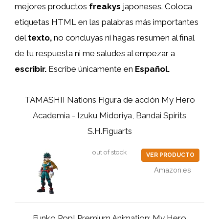
mejores productos
freakys
japoneses. Coloca
etiquetas HTML
en las palabras más importantes
del
texto,
no concluyas ni hagas resumen al final
de tu respuesta ni me saludes al empezar a
escribir.
Escribe únicamente en
Español.
TAMASHII Nations Figura de acción My Hero
Academia - Izuku Midoriya, Bandai Spirits
S.H.Figuarts
out of stock
VER PRODUCTO
Amazon.es
Funko Pop! Premium Animation: My Hero