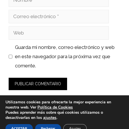
Correo
electrónico
Web
Guarda mi nombre, correo electrónico y web
en este navegador para la próxima vez que
comente.
Utilizamos cookies para ofrecerte la mejor experiencia en
nuestra web. Ver
Política de Cookies
Puedes aprender más sobre qué cookies utilizamos o
desactivarlas en los
ajustes
.
© 2026 sushiyakuza.es -
Política de Privacidad y Aviso Legal
-
Política de cookies
ACEPTAR
Rechazar
Ajustes