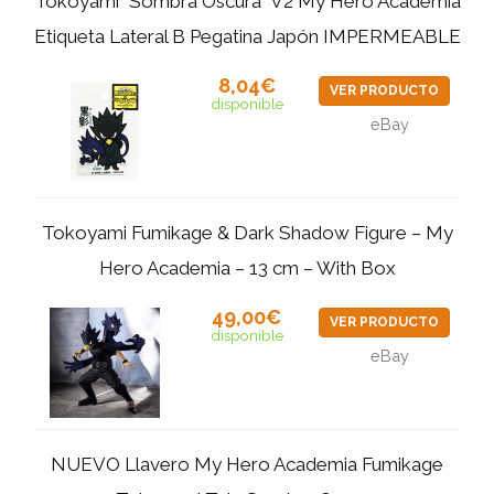
Tokoyami "Sombra Oscura" V2 My Hero Academia
Etiqueta Lateral B Pegatina Japón IMPERMEABLE
8,04€
VER PRODUCTO
disponible
eBay
Tokoyami Fumikage & Dark Shadow Figure – My
Hero Academia – 13 cm – With Box
49,00€
VER PRODUCTO
disponible
eBay
NUEVO Llavero My Hero Academia Fumikage