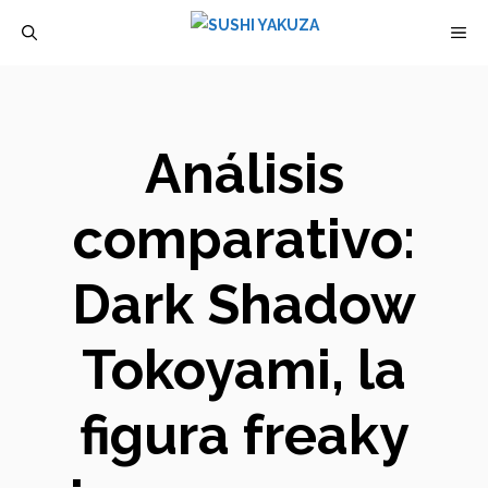
Saltar
M
al
contenido
Análisis
comparativo:
Dark Shadow
Tokoyami, la
figura freaky