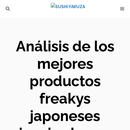
Saltar
M
al
contenido
Análisis de los
mejores
productos
freakys
japoneses