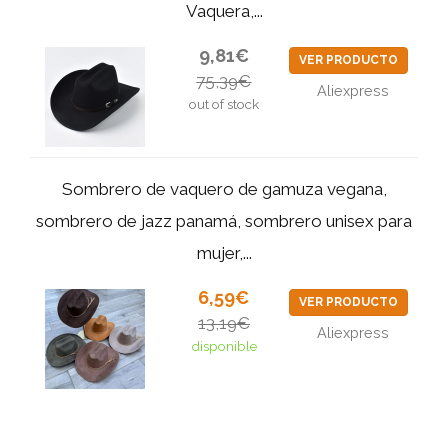
Vaquera,...
9,81€
VER PRODUCTO
75,39€
Aliexpress
out of stock
Sombrero de vaquero de gamuza vegana,
sombrero de jazz panamá, sombrero unisex para
mujer,...
6,59€
VER PRODUCTO
13,19€
Aliexpress
disponible