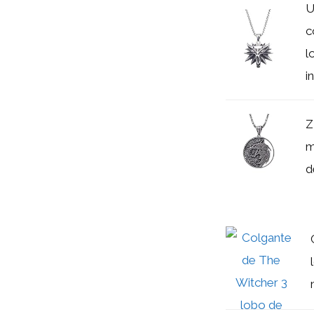
U
c
l
i
Z
m
d