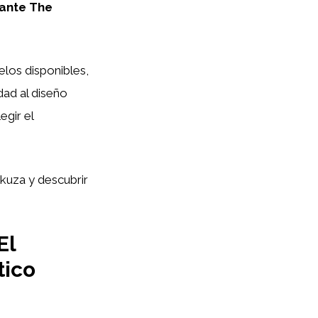
ante The
elos disponibles,
dad al diseño
egir el
akuza y descubrir
El
tico