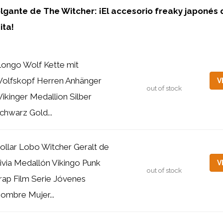
lgante de The Witcher: ¡El accesorio freaky japonés
ita!
longo Wolf Kette mit
olfskopf Herren Anhänger
V
out of stock
ikinger Medallion Silber
chwarz Gold...
ollar Lobo Witcher Geralt de
ivia Medallón Vikingo Punk
V
out of stock
rap Film Serie Jóvenes
ombre Mujer...