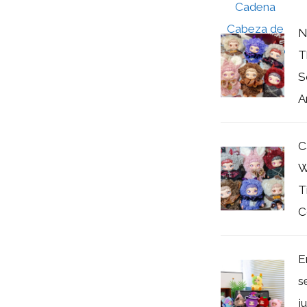
N
T
S
A
C
W
T
C
E
s
j