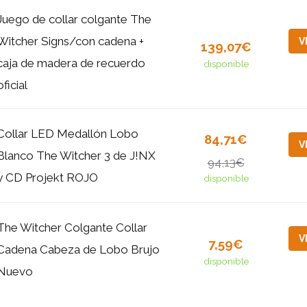
Juego de collar colgante The
Witcher Signs/con cadena +
V
139,07€
caja de madera de recuerdo
disponible
oficial
Collar LED Medallón Lobo
84,71€
V
Blanco The Witcher 3 de J!NX
94,13€
y CD Projekt ROJO
disponible
The Witcher Colgante Collar
V
7,59€
Cadena Cabeza de Lobo Brujo
disponible
Nuevo