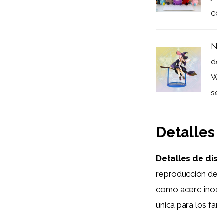
c
N
d
W
s
Detalles
Detalles de di
reproducción del
como acero inoxi
única para los fa