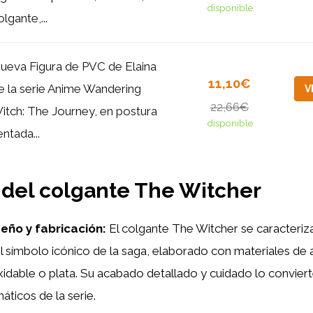
disponible
olgante,...
ueva Figura de PVC de Elaina
11,10€
e la serie Anime Wandering
V
22,66€
itch: The Journey, en postura
disponible
entada...
 del colgante The Witcher
seño y fabricación:
El colgante The Witcher se caracteriza 
 símbolo icónico de la saga, elaborado con materiales de a
dable o plata. Su acabado detallado y cuidado lo conviert
náticos de la serie.