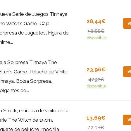
ueva Serie de Juegos Tinnaya
28,44€
he Witch's Game, Caja
V
56,88€
orpresa de Juguetes, Figura de
disponible
nime...
aja Sorpresa Tinnaya The
23,96€
itch's Game, Peluche de Vinilo
V
47,92€
innaya, Bolsa Sorpresa,
disponible
olgantes de...
n Stock, muñeca de vinilo de la
13,69€
erie The Witch de 15cm,
V
22,08€
uguete de peluche, mochila,