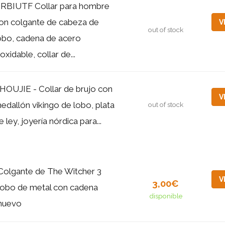
RBIUTF Collar para hombre
on colgante de cabeza de
V
out of stock
obo, cadena de acero
noxidable, collar de...
HOUJIE - Collar de brujo con
V
edallón vikingo de lobo, plata
out of stock
e ley, joyería nórdica para...
Colgante de The Witcher 3
V
3,00€
lobo de metal con cadena
disponible
nuevo