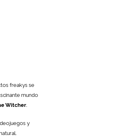
ctos freakys se
fascinante mundo
he Witcher
.
ideojuegos y
natural.