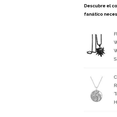
Descubre el co
fanático neces
F
W
W
S
C
R
T
H