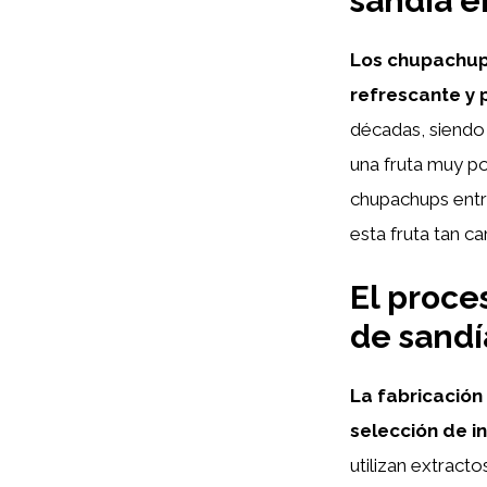
sandía e
Los chupachups
refrescante y p
décadas, siendo 
una fruta muy po
chupachups entr
esta fruta tan car
El proce
de sandí
La fabricación
selección de i
utilizan extract