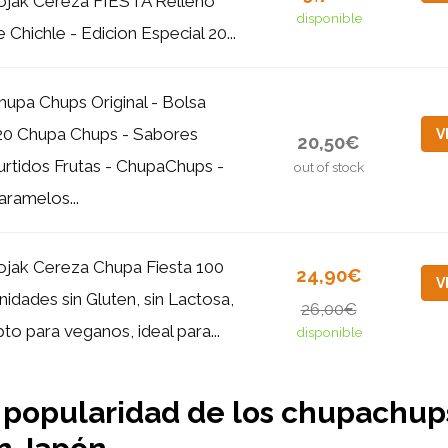
ojak Cereza FIESTA Relleno
disponible
e Chichle - Edicion Especial 20...
hupa Chups Original - Bolsa
20 Chupa Chups - Sabores
V
20,50€
urtidos Frutas - ChupaChups -
out of stock
aramelos...
ojak Cereza Chupa Fiesta 100
24,90€
V
nidades sin Gluten, sin Lactosa,
26,00€
pto para veganos, ideal para...
disponible
 popularidad de los chupachup