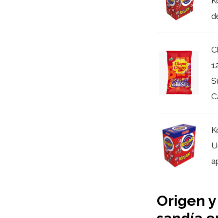
K
d
C
1
S
C
K
U
a
Origen y