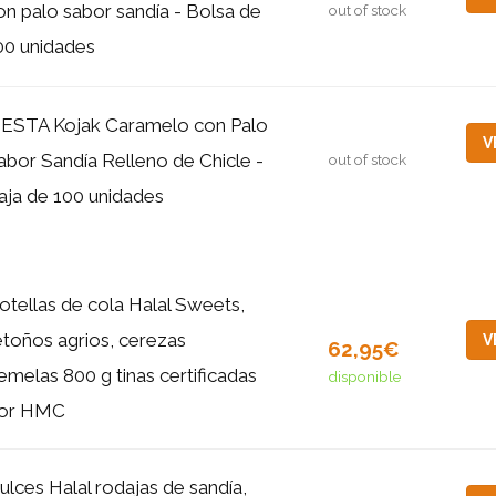
on palo sabor sandía - Bolsa de
out of stock
00 unidades
IESTA Kojak Caramelo con Palo
V
abor Sandía Relleno de Chicle -
out of stock
aja de 100 unidades
otellas de cola Halal Sweets,
etoños agrios, cerezas
V
62,95€
emelas 800 g tinas certificadas
disponible
or HMC
ulces Halal rodajas de sandía,