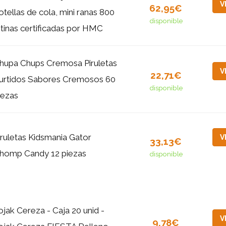
V
62,95€
otellas de cola, mini ranas 800
disponible
 tinas certificadas por HMC
hupa Chups Cremosa Piruletas
V
22,71€
urtidos Sabores Cremosos 60
disponible
iezas
iruletas Kidsmania Gator
V
33,13€
homp Candy 12 piezas
disponible
ojak Cereza - Caja 20 unid -
V
9,78€