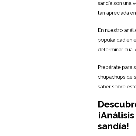
sandía son una v
tan apreciada en 
En nuestro análi
popularidad en 
determinar cuál 
Prepárate para 
chupachups de sa
saber sobre est
Descubre
¡Análisi
sandía!