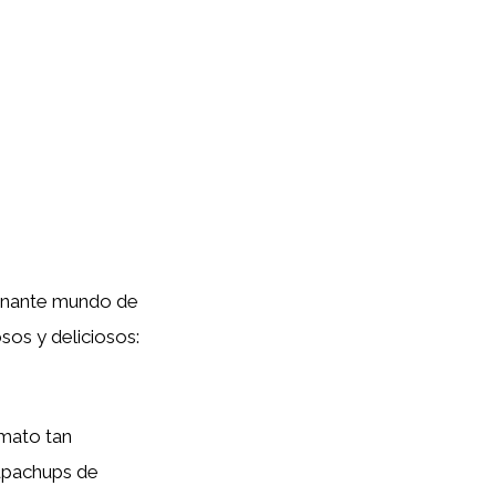
cinante mundo de
sos y deliciosos:
rmato tan
hupachups de