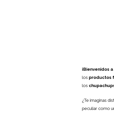
¡Bienvenidos a
los
productos 
los
chupachups
¿Te imaginas dis
peculiar como u