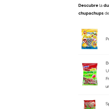
Descubre
la
du
chupachups
d
P
B
U
F
u
S