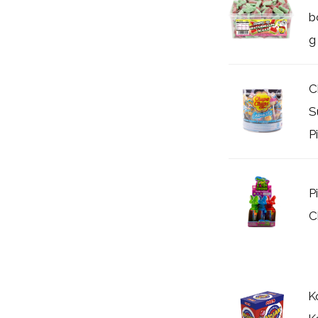
b
g
C
S
P
P
C
K