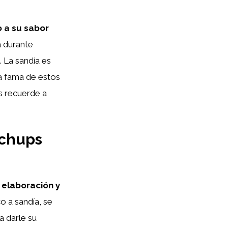
 a su sabor
a durante
 La sandía es
la fama de estos
s recuerde a
achups
 elaboración y
o a sandía, se
a darle su