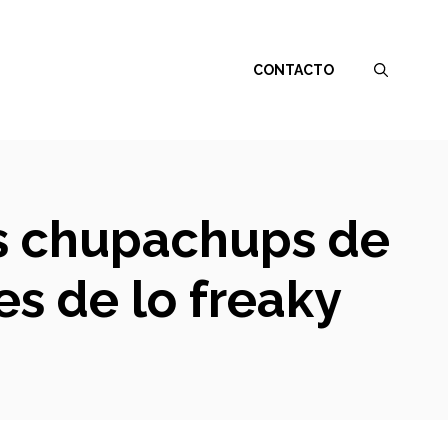
CONTACTO
es chupachups de
s de lo freaky