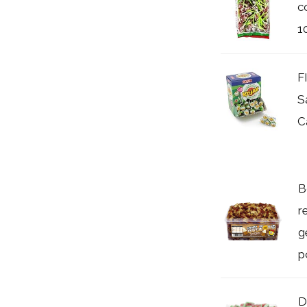
c
1
F
S
C
B
r
g
p
D