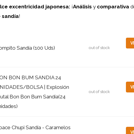
lce excentricidad japonesa:
¡
Análisis
y
comparativa
d
e
sandía
!
V
ompito Sandía (100 Uds)
out of stock
ON BON BUM SANDIA 24
NIDADES/BOLSA | Explosión
V
out of stock
rutal Bon Bon Bum Sandía(24
nidades)
pace Chupi Sandía - Caramelos
V