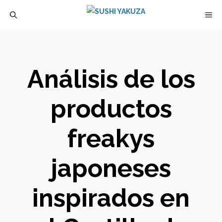
Saltar
M
al
contenido
Análisis de los
productos
freakys
japoneses
inspirados en