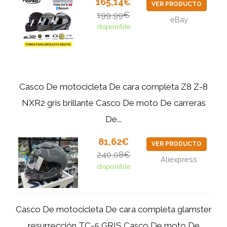
165,14€
VER PRODUCTO
199,99€
eBay
disponible
Casco De motocicleta De cara completa Z8 Z-8
NXR2 gris brillante Casco De moto De carreras
De...
81,62€
VER PRODUCTO
240,08€
Aliexpress
disponible
Casco De motocicleta De cara completa glamster
resurrección TC-5 GRIS Casco De moto De