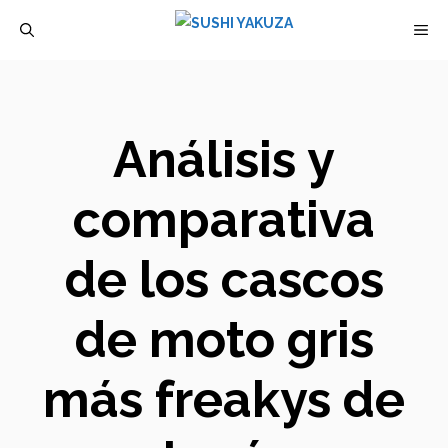
Saltar
M
al
contenido
Análisis y
comparativa
de los cascos
de moto gris
más freakys de