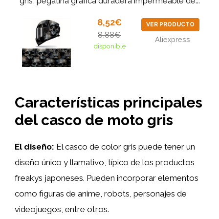
gris, pegatina gráfica duradera impermeable de...
8,52€
VER PRODUCTO
8,88€
Aliexpress
disponible
Características principales
del casco de moto gris
El diseño:
El casco de color gris puede tener un
diseño único y llamativo, típico de los productos
freakys japoneses. Pueden incorporar elementos
como figuras de anime, robots, personajes de
videojuegos, entre otros.