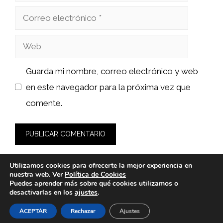
Correo
electrónico
Web
Guarda mi nombre, correo electrónico y web
en este navegador para la próxima vez que
comente.
Utilizamos cookies para ofrecerte la mejor experiencia en
nuestra web. Ver
Política de Cookies
Puedes aprender más sobre qué cookies utilizamos o
desactivarlas en los
ajustes
.
© 2026 sushiyakuza.es -
Política de Privacidad y Aviso Legal
-
Política de cookies
ACEPTAR
Rechazar
Ajustes