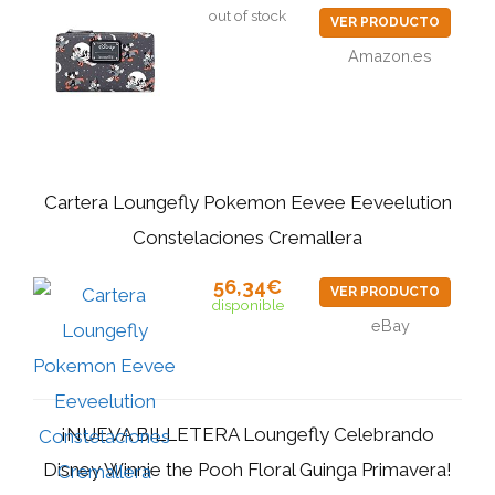
out of stock
VER PRODUCTO
Amazon.es
Cartera Loungefly Pokemon Eevee Eeveelution
Constelaciones Cremallera
56,34€
VER PRODUCTO
disponible
eBay
¡NUEVA BILLETERA Loungefly Celebrando
Disney Winnie the Pooh Floral Guinga Primavera!