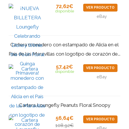
72,62€
VER PRODUCTO
disponible
eBay
Cartera monedero con estampado de Alicia en el
País de las Maravillas con logotipo de corazón de...
57,42€
VER PRODUCTO
disponible
eBay
Cartera Loungefly Peanuts Floral Snoopy
56,64€
VER PRODUCTO
108,92€
eBay