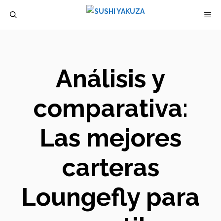
Saltar
M
al
contenido
Análisis y
comparativa:
Las mejores
carteras
Loungefly para