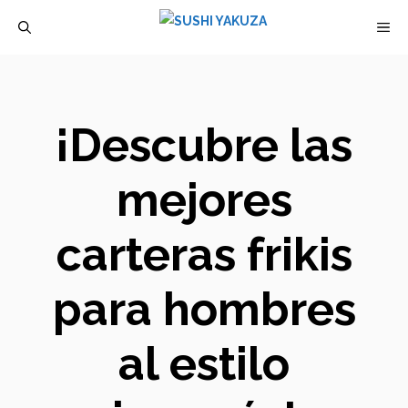
Saltar
M
al
contenido
¡Descubre las
mejores
carteras frikis
para hombres
al estilo