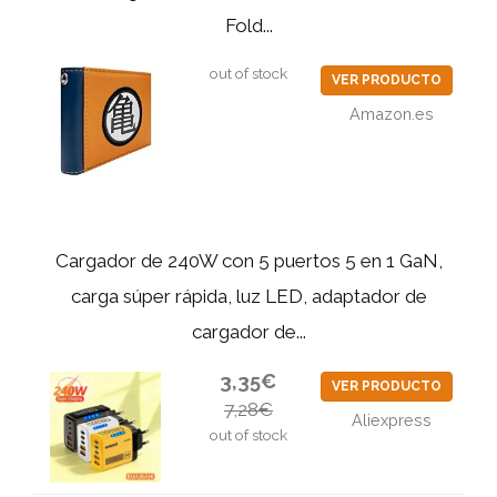
Fold...
out of stock
VER PRODUCTO
Amazon.es
Cargador de 240W con 5 puertos 5 en 1 GaN,
carga súper rápida, luz LED, adaptador de
cargador de...
3,35€
VER PRODUCTO
7,28€
Aliexpress
out of stock