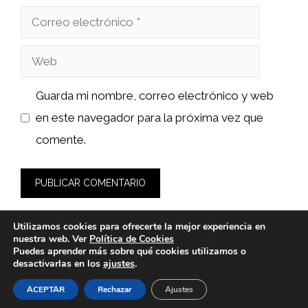
Correo
electrónico
Web
Guarda mi nombre, correo electrónico y web
en este navegador para la próxima vez que
comente.
Utilizamos cookies para ofrecerte la mejor experiencia en
nuestra web. Ver
Política de Cookies
Puedes aprender más sobre qué cookies utilizamos o
desactivarlas en los
ajustes
.
© 2026 sushiyakuza.es -
Política de Privacidad y Aviso Legal
-
Política de cookies
ACEPTAR
Rechazar
Ajustes