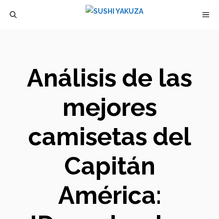
Saltar
M
al
contenido
Análisis de las
mejores
camisetas del
Capitán
América: