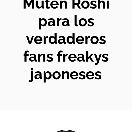
Muten Roshi
para los
verdaderos
fans freakys
japoneses