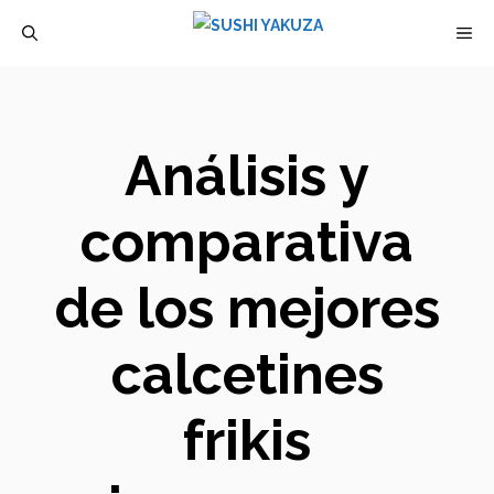
Saltar
M
al
contenido
Análisis y
comparativa
de los mejores
calcetines
frikis