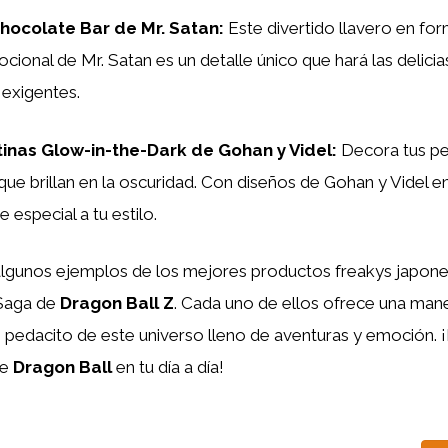
Chocolate Bar de Mr. Satan:
Este divertido llavero en fo
ional de Mr. Satan es un detalle único que hará las delicia
 exigentes.
tinas Glow-in-the-Dark de Gohan y Videl:
Decora tus pe
que brillan en la oscuridad. Con diseños de Gohan y Videl e
 especial a tu estilo.
algunos ejemplos de los mejores productos freakys japone
 Saga de
Dragon Ball Z
. Cada uno de ellos ofrece una man
n pedacito de este universo lleno de aventuras y emoción. 
de
Dragon Ball
en tu día a día!