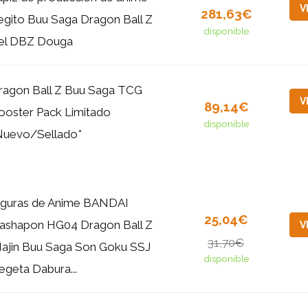
V
281,63€
egito Buu Saga Dragon Ball Z
disponible
el DBZ Douga
ragon Ball Z Buu Saga TCG
V
89,14€
ooster Pack Limitado
disponible
Nuevo/Sellado*
iguras de Anime BANDAI
25,04€
ashapon HG04 Dragon Ball Z
V
31,70€
ajin Buu Saga Son Goku SSJ
disponible
egeta Dabura...