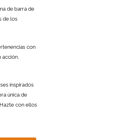
rma de barra de
s de los
rtenencias con
n acción,
ses inspirados
era única de
¡Hazte con ellos