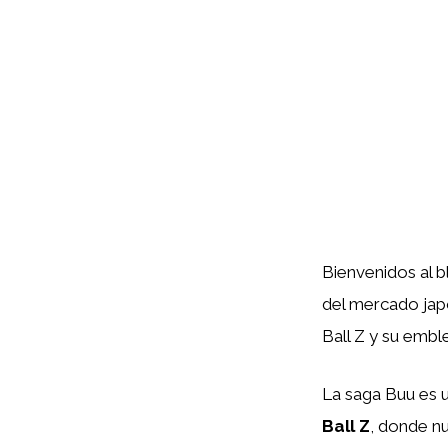
Bienvenidos al 
del mercado jap
Ball Z y su embl
La saga Buu es 
Ball Z
, donde n