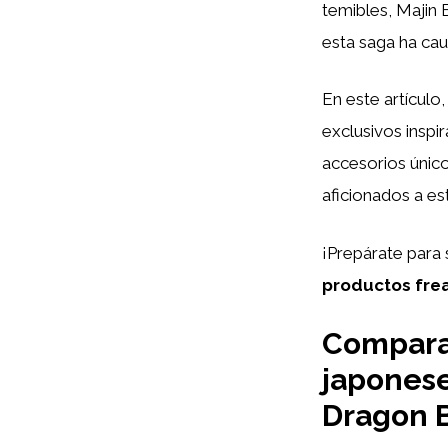
temibles, Majin 
esta saga ha ca
En este artículo
exclusivos inspi
accesorios únic
aficionados a est
¡Prepárate para 
productos fre
Comparat
japonese
Dragon B