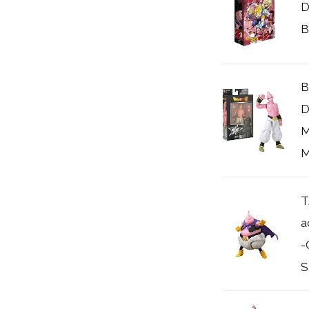
D
B
B
D
M
M
T
a
-
S