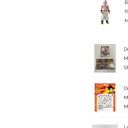
B
F
M
D
M
S
D
M
M
L