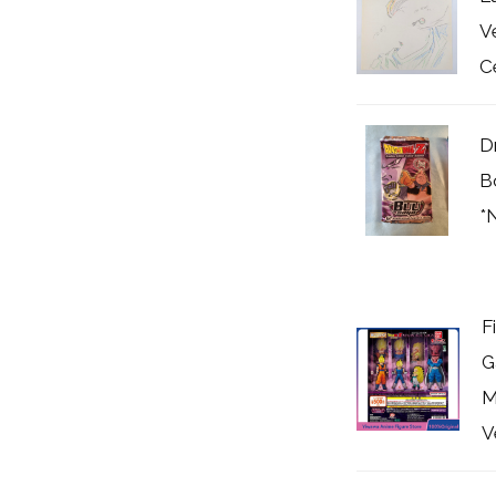
V
C
D
B
*
F
G
M
V