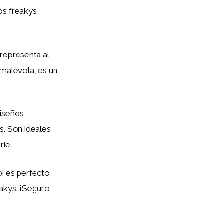
os freakys
 representa al
 malévola, es un
diseños
s. Son ideales
rie.
bi es perfecto
akys. ¡Seguro