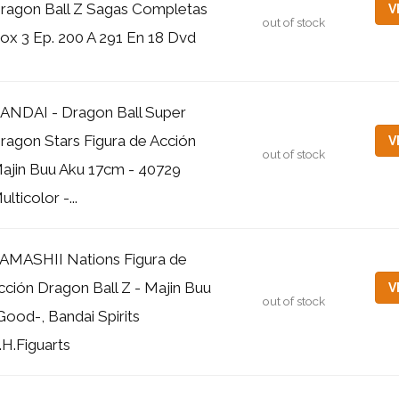
ragon Ball Z Sagas Completas
V
out of stock
ox 3 Ep. 200 A 291 En 18 Dvd
ANDAI - Dragon Ball Super
ragon Stars Figura de Acción
V
out of stock
ajin Buu Aku 17cm - 40729
ulticolor -...
AMASHII Nations Figura de
cción Dragon Ball Z - Majin Buu
V
out of stock
Good-, Bandai Spirits
.H.Figuarts