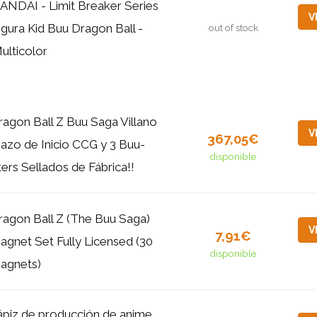
ANDAI - Limit Breaker Series
V
igura Kid Buu Dragon Ball -
out of stock
ulticolor
ragon Ball Z Buu Saga Villano
V
367,05€
azo de Inicio CCG y 3 Buu-
disponible
ters Sellados de Fábrica!!
ragon Ball Z (The Buu Saga)
V
7,91€
agnet Set Fully Licensed (30
disponible
agnets)
ápiz de producción de anime