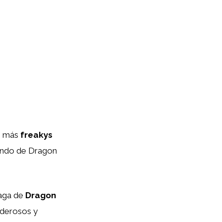
os más
freakys
mundo de Dragon
saga de
Dragon
oderosos y