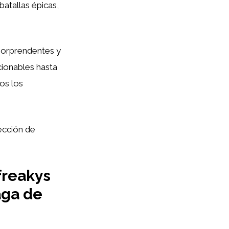
batallas épicas,
orprendentes y
cionables hasta
os los
ección de
freakys
aga de