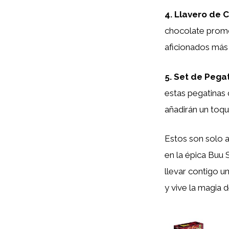
4. Llavero de 
chocolate promoc
aficionados más
5. Set de Pega
estas pegatinas 
añadirán un toque
Estos son solo 
en la épica Buu
llevar contigo u
y vive la magia 