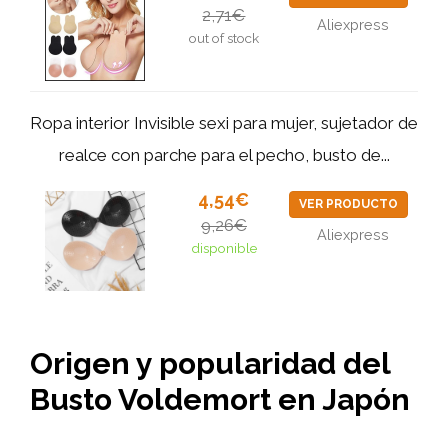
2,71€
Aliexpress
out of stock
Ropa interior Invisible sexi para mujer, sujetador de
realce con parche para el pecho, busto de...
4,54€
VER PRODUCTO
9,26€
Aliexpress
disponible
Origen y popularidad del
Busto Voldemort en Japón