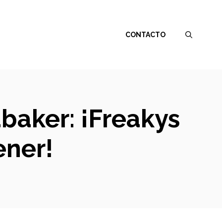
CONTACTO
ubaker: ¡Freakys
ener!