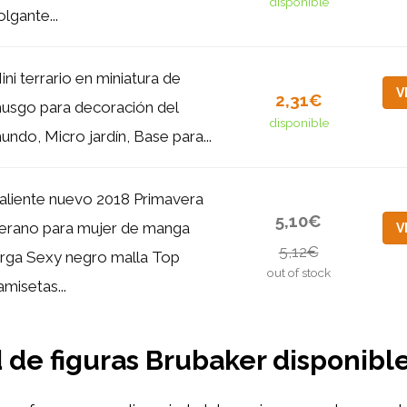
disponible
olgante...
ini terrario en miniatura de
V
2,31€
usgo para decoración del
disponible
undo, Micro jardín, Base para...
aliente nuevo 2018 Primavera
5,10€
erano para mujer de manga
V
5,12€
arga Sexy negro malla Top
out of stock
amisetas...
 de figuras Brubaker disponibl