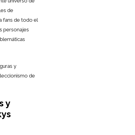
nte universo de
les de
a fans de todo el
os personajes
mblemáticas
iguras y
coleccionismo de
s y
kys