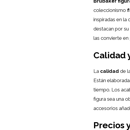
Brubaker figur
coleccionismo
f
inspiradas en la
destacan por su 
las convierte en
Calidad 
La
calidad
de l
Están elaborad
tiempo. Los acab
figura sea una ob
accesorios añade
Precios 