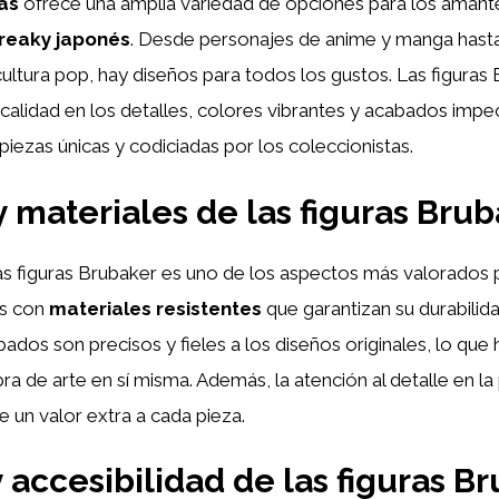
as
ofrece una amplia variedad de opciones para los amant
reaky japonés
. Desde personajes de anime y manga hasta
 cultura pop, hay diseños para todos los gustos. Las figuras
calidad en los detalles, colores vibrantes y acabados impe
 piezas únicas y codiciadas por los coleccionistas.
y materiales de las figuras Bru
as figuras Brubaker es uno de los aspectos más valorados p
as con
materiales resistentes
que garantizan su durabilida
ados son precisos y fieles a los diseños originales, lo que
ra de arte en sí misma. Además, la atención al detalle en la 
 un valor extra a cada pieza.
y accesibilidad de las figuras B