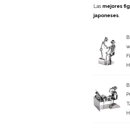
Las
mejores fi
japoneses
.
B
w
F
H
B
P
T
H