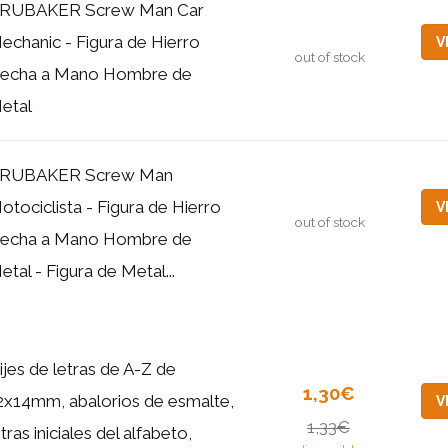
RUBAKER Screw Man Car
echanic - Figura de Hierro
V
out of stock
echa a Mano Hombre de
etal
RUBAKER Screw Man
otociclista - Figura de Hierro
V
out of stock
echa a Mano Hombre de
etal - Figura de Metal...
ijes de letras de A-Z de
1,30€
2x14mm, abalorios de esmalte,
V
1,33€
etras iniciales del alfabeto,