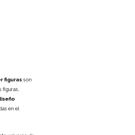
r figuras
son
 figuras,
diseño
das en el