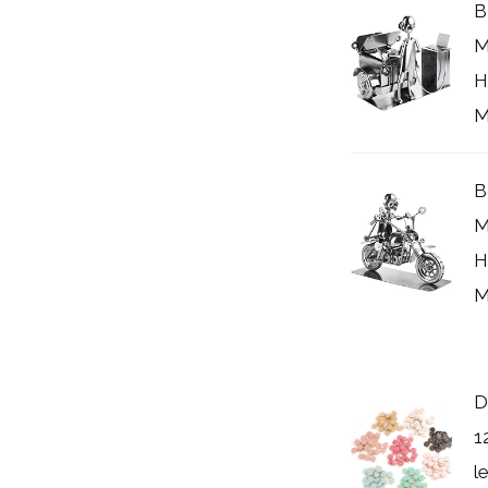
B
M
H
M
B
M
H
M
D
1
l