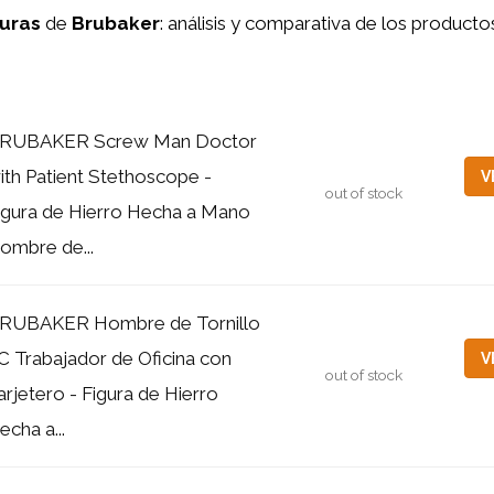
guras
de
Brubaker
: análisis y comparativa de los product
RUBAKER Screw Man Doctor
ith Patient Stethoscope -
V
out of stock
igura de Hierro Hecha a Mano
ombre de...
RUBAKER Hombre de Tornillo
C Trabajador de Oficina con
V
out of stock
arjetero - Figura de Hierro
echa a...