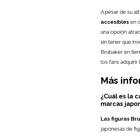
A pesar de su al
accesibles
en c
una opción atrac
sin tener que inv
Brubaker en tien
los fans adquirir
Más inf
¿Cuál es la 
marcas japon
Las figuras Br
japonesas de fi