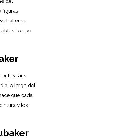
es del
 figuras
 Brubaker se
cables, lo que
baker
or los fans.
d a lo largo del
 hace que cada
pintura y los
rubaker