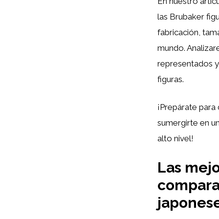
En nuestro artíc
las Brubaker fig
fabricación, tam
mundo. Analizare
representados y
figuras.
¡Prepárate para 
sumergirte en un
alto nivel!
Las mejo
comparat
japonese