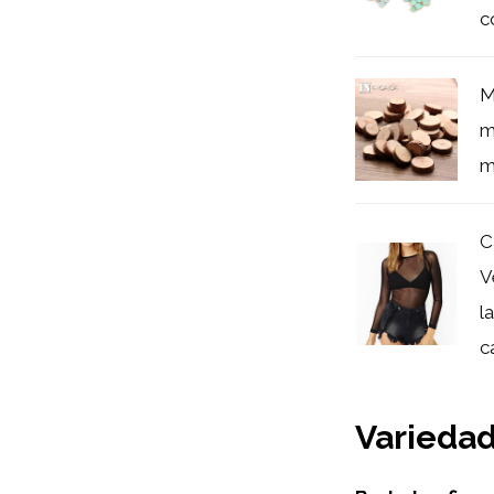
c
M
m
m
C
V
l
c
Variedad