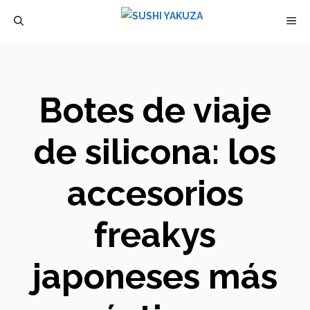
Saltar
M
al
contenido
Botes de viaje
de silicona: los
accesorios
freakys
japoneses más