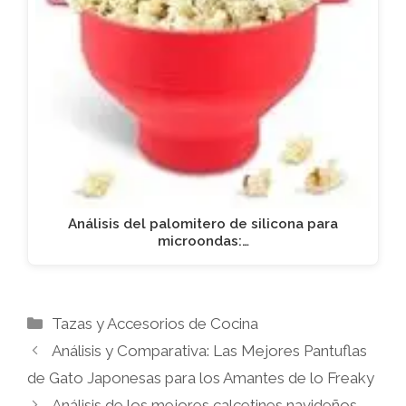
Análisis del palomitero de silicona para
microondas:…
Categorías
Tazas y Accesorios de Cocina
Análisis y Comparativa: Las Mejores Pantuflas
de Gato Japonesas para los Amantes de lo Freaky
Análisis de los mejores calcetines navideños