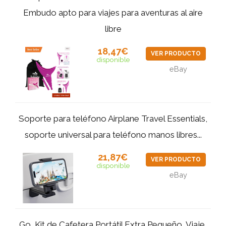
Embudo apto para viajes para aventuras al aire
libre
18,47€
VER PRODUCTO
disponible
eBay
Soporte para teléfono Airplane Travel Essentials,
soporte universal para teléfono manos libres...
21,87€
VER PRODUCTO
disponible
eBay
Go, Kit de Cafetera Portátil Extra Pequeño, Viaje,