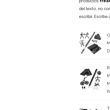
productos
frea
del texto, no co
escribir. Escrib
O
M
D
R
M
M
P
T