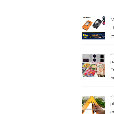
M
L
co
J
p
T
A
J
p
e