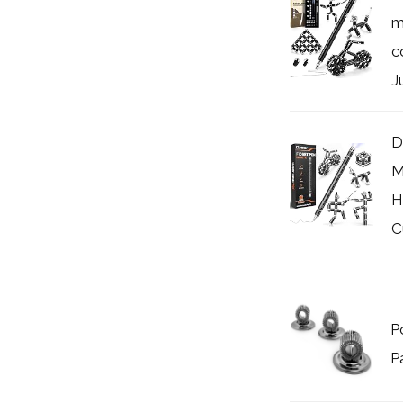
m
c
J
D
M
H
C
P
P