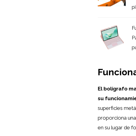
pi
F
P
p
Funciona
El bolígrafo m
su funcionamie
superficies metá
proporciona una 
en su lugar de f