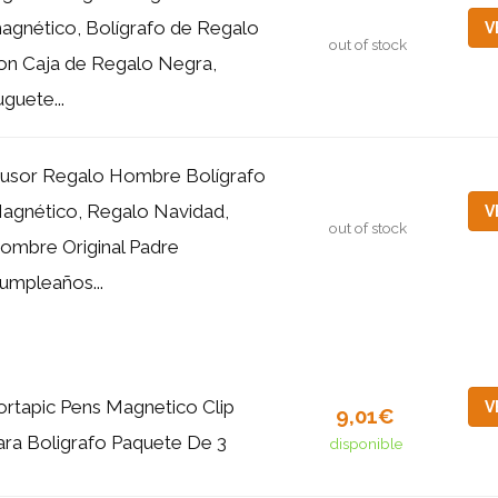
agnético, Bolígrafo de Regalo
V
out of stock
on Caja de Regalo Negra,
uguete...
usor Regalo Hombre Bolígrafo
agnético, Regalo Navidad,
V
out of stock
ombre Original Padre
umpleaños...
ortapic Pens Magnetico Clip
V
9,01€
ara Boligrafo Paquete De 3
disponible