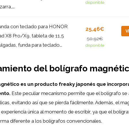
disponible
zarra,...
unda con teclado para HONOR
25,46€
V
ad X8 Pro/X9, tableta de 11,5
50,92€
ulgadas, funda para teclado...
disponible
miento del bolígrafo magnéti
agnético es un producto freaky japonés que incorpo
nto.
Este peculiar mecanismo permite que el bolígrafo se 
licas, evitando así que se pierda fácilmente. Además, el m
experiencia única al momento de escribir, ya que el bolígr
orma diferente a los bolígrafos convencionales.