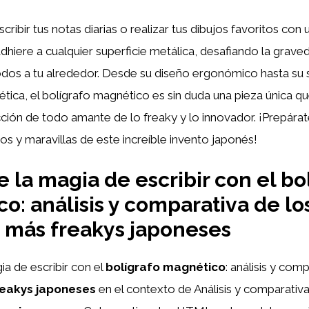
ribir tus notas diarias o realizar tus dibujos favoritos con
adhiere a cualquier superficie metálica, desafiando la grav
todos a tu alrededor. Desde su diseño ergonómico hasta su
ica, el bolígrafo magnético es sin duda una pieza única q
ección de todo amante de lo freaky y lo innovador. ¡Prepára
os y maravillas de este increíble invento japonés!
 la magia de escribir con el bo
o: análisis y comparativa de lo
 más freakys japoneses
a de escribir con el
bolígrafo magnético
: análisis y com
reakys japoneses
en el contexto de Análisis y comparativ