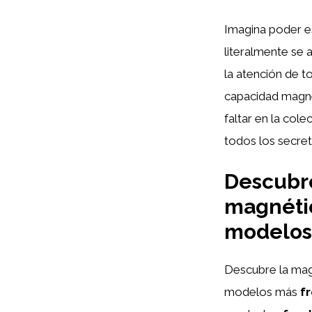
Imagina poder esc
literalmente se 
la atención de 
capacidad magnét
faltar en la col
todos los secret
Descubre
magnétic
modelos
Descubre la magi
modelos más
f