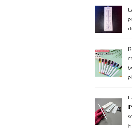
L
p
d
R
m
b
pi
L
i
s
i