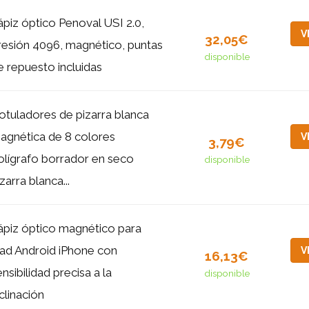
ápiz óptico Penoval USI 2.0,
V
32,05€
resión 4096, magnético, puntas
disponible
e repuesto incluidas
otuladores de pizarra blanca
agnética de 8 colores
V
3,79€
olígrafo borrador en seco
disponible
zarra blanca...
ápiz óptico magnético para
Pad Android iPhone con
V
16,13€
ensibilidad precisa a la
disponible
nclinación