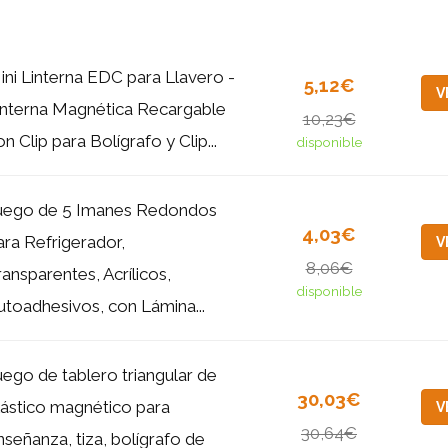
ini Linterna EDC para Llavero -
5,12€
V
interna Magnética Recargable
10,23€
n Clip para Bolígrafo y Clip...
disponible
uego de 5 Imanes Redondos
4,03€
ara Refrigerador,
V
8,06€
ransparentes, Acrílicos,
disponible
utoadhesivos, con Lámina...
uego de tablero triangular de
30,03€
lástico magnético para
V
30,64€
nseñanza, tiza, bolígrafo de