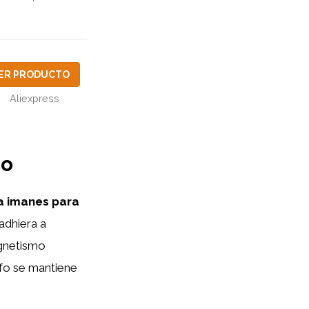
ER PRODUCTO
Aliexpress
co
ra imanes para
adhiera a
agnetismo
afo se mantiene