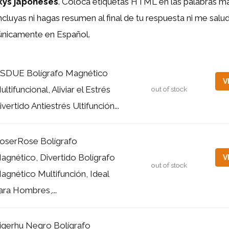
kys japoneses
. Coloca etiquetas HTML
en las palabras m
ncluyas ni hagas resumen al final de tu respuesta ni me sal
e únicamente en Español.
SDUE Bolígrafo Magnético
V
ultifuncional, Aliviar el Estrés
out of stock
ivertido Antiestrés Ultifunción...
oserRose Bolígrafo
agnético, Divertido Bolígrafo
V
out of stock
agnético Multifunción, Ideal
ara Hombres,...
igerhu Negro Bolígrafo