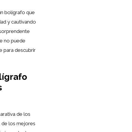
 un bolígrafo que
edad y cautivando
 sorprendente
ue no puede
te para descubrir
lígrafo
s
parativa de los
a de los mejores