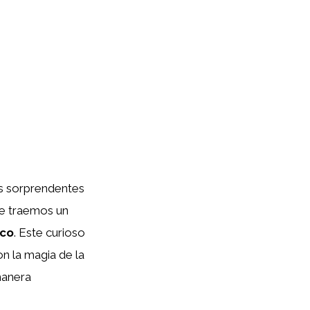
es sorprendentes
 te traemos un
ico
. Este curioso
n la magia de la
manera