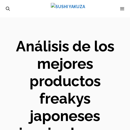
Saltar
M
al
contenido
Análisis de los
mejores
productos
freakys
japoneses