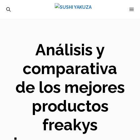
Saltar
M
al
contenido
Análisis y
comparativa
de los mejores
productos
freakys