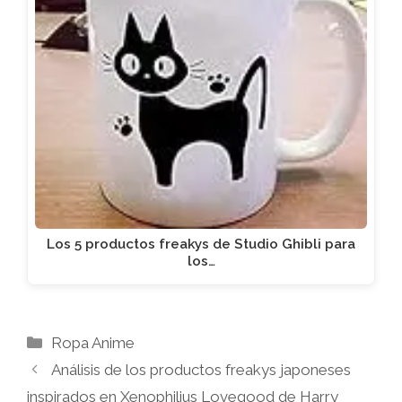
Los 5 productos freakys de Studio Ghibli para
los…
Categorías
Ropa Anime
Análisis de los productos freakys japoneses
inspirados en Xenophilius Lovegood de Harry