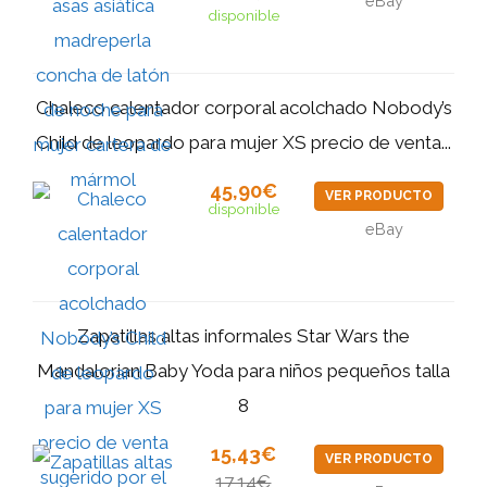
eBay
disponible
Chaleco calentador corporal acolchado Nobody’s
Child de leopardo para mujer XS precio de venta...
45,90€
VER PRODUCTO
disponible
eBay
Zapatillas altas informales Star Wars the
Mandalorian Baby Yoda para niños pequeños talla
8
15,43€
VER PRODUCTO
17,14€