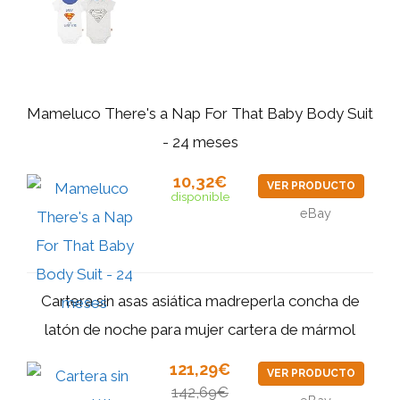
Mameluco There's a Nap For That Baby Body Suit
- 24 meses
10,32€
VER PRODUCTO
disponible
eBay
Cartera sin asas asiática madreperla concha de
latón de noche para mujer cartera de mármol
121,29€
VER PRODUCTO
142,69€