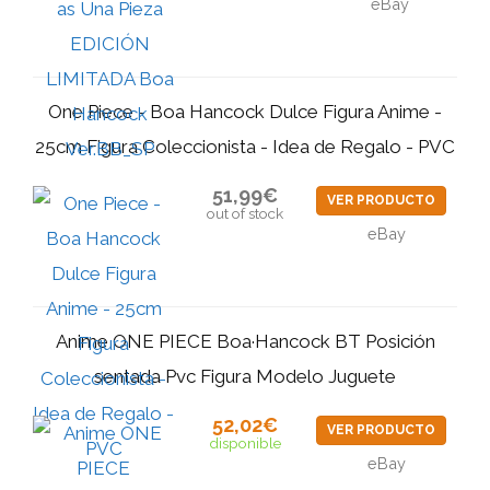
eBay
One Piece - Boa Hancock Dulce Figura Anime -
25cm Figura Coleccionista - Idea de Regalo - PVC
51,99€
VER PRODUCTO
out of stock
eBay
Anime ONE PIECE Boa·Hancock BT Posición
sentada Pvc Figura Modelo Juguete
52,02€
VER PRODUCTO
disponible
eBay