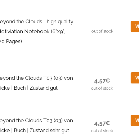
eyond the Clouds - high quality
V
otiviation Notebook (6"x9",
out of stock
20 Pages)
eyond the Clouds T03 (03) von
V
4,57€
icke | Buch | Zustand gut
out of stock
eyond the Clouds T03 (03) von
V
4,57€
icke | Buch | Zustand sehr gut
out of stock