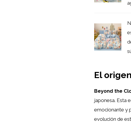
a
N
e
d
s
El orige
Beyond the Cl
japonesa. Esta 
emocionante y pe
evolución de est