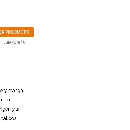
ER PRODUCTO
Aliexpress
ime y manga
 trama
igen y la
náticos.