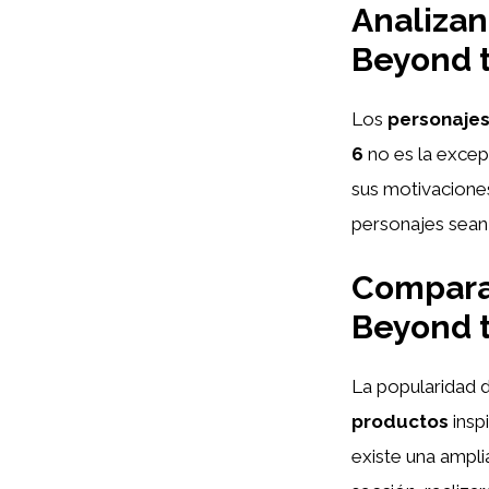
Analizan
Beyond t
Los
personaje
6
no es la excep
sus motivacione
personajes sean 
Comparat
Beyond t
La popularidad 
productos
insp
existe una ampli