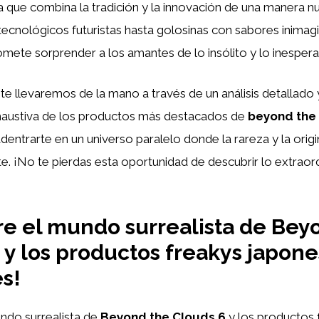
a que combina la tradición y la innovación de una manera nu
cnológicos futuristas hasta golosinas con sabores inimagi
omete sorprender a los amantes de lo insólito y lo inesper
, te llevaremos de la mano a través de un análisis detallado 
austiva de los productos más destacados de
beyond the
dentrarte en un universo paralelo donde la rareza y la origi
. ¡No te pierdas esta oportunidad de descubrir lo extraord
e el mundo surrealista de Bey
 y los productos freakys japon
es!
ndo surrealista de
Beyond the Clouds 6
y los productos