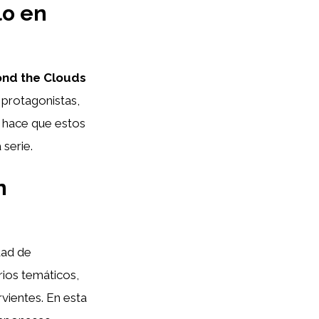
lo en
nd the Clouds
 protagonistas,
é hace que estos
 serie.
n
dad de
rios temáticos,
vientes. En esta