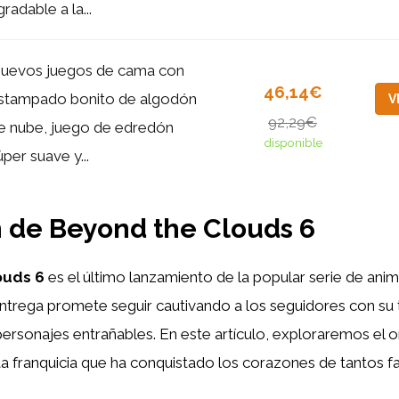
gradable a la...
uevos juegos de cama con
46,14€
stampado bonito de algodón
V
92,29€
e nube, juego de edredón
disponible
úper suave y...
n de Beyond the Clouds 6
ouds 6
es el último lanzamiento de la popular serie de an
entrega promete seguir cautivando a los seguidores con su
rsonajes entrañables. En este artículo, exploraremos el or
a franquicia que ha conquistado los corazones de tantos fa