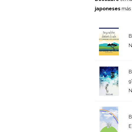
japoneses
más i
B
N
B
9
N
B
E