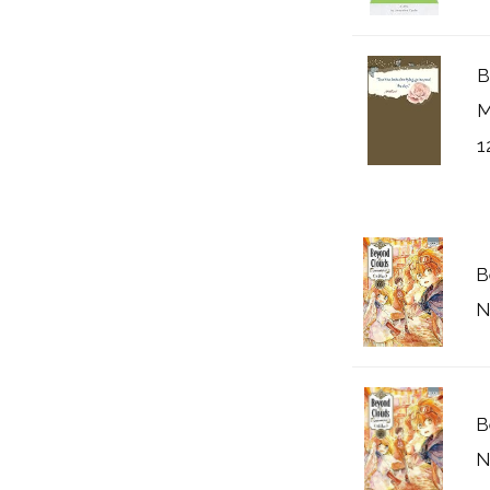
B
M
1
B
N
B
N