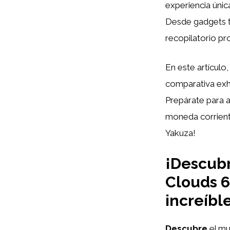
experiencia únic
Desde gadgets te
recopilatorio pr
En este artículo
comparativa exh
Prepárate para a
moneda corriente
Yakuza!
¡Descubr
Clouds 6
increíbl
Descubre
el mu