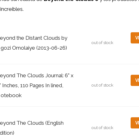
ncreíbles.
eyond the Distant Clouds by
V
out of stock
gozi Omolaiye (2013-06-26)
eyond The Clouds Journal: 6" x
V
" Inches, 110 Pages In lined,
out of stock
otebook
eyond The Clouds (English
V
out of stock
dition)