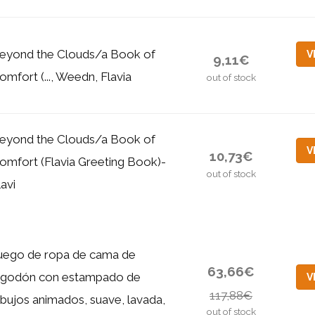
eyond the Clouds/a Book of
V
9,11€
omfort (..., Weedn, Flavia
out of stock
eyond the Clouds/a Book of
V
10,73€
omfort (Flavia Greeting Book)-
out of stock
lavi
uego de ropa de cama de
63,66€
lgodón con estampado de
V
117,88€
ibujos animados, suave, lavada,
out of stock