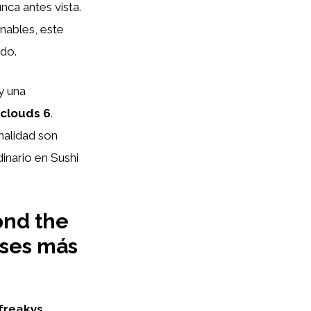
nca antes vista.
nables, este
ado.
y una
 clouds 6
.
nalidad son
inario en Sushi
ond the
eses más
freakys