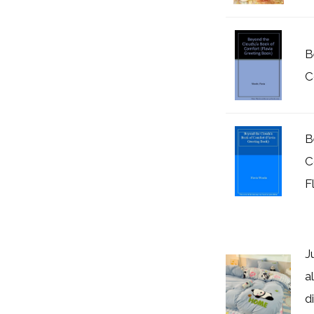
B
C
B
C
F
J
a
d