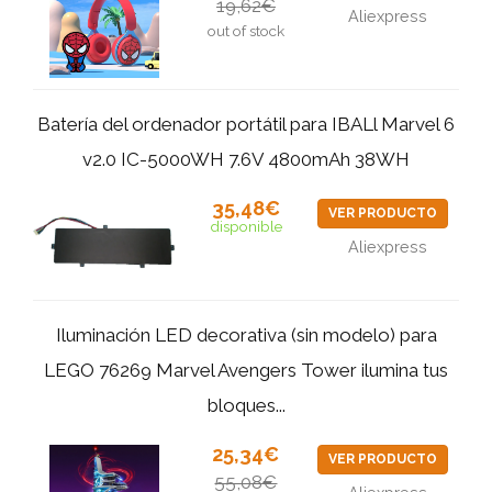
19,62€
Aliexpress
out of stock
Batería del ordenador portátil para IBALl Marvel 6
v2.0 IC-5000WH 7.6V 4800mAh 38WH
35,48€
VER PRODUCTO
disponible
Aliexpress
Iluminación LED decorativa (sin modelo) para
LEGO 76269 Marvel Avengers Tower ilumina tus
bloques...
25,34€
VER PRODUCTO
55,08€