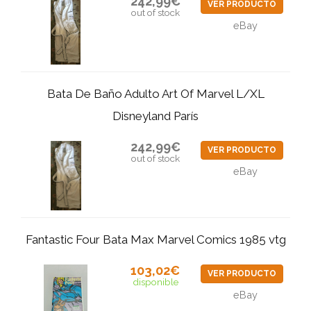
242,99€
VER PRODUCTO
out of stock
eBay
Bata De Baño Adulto Art Of Marvel L/XL
Disneyland París
242,99€
VER PRODUCTO
out of stock
eBay
Fantastic Four Bata Max Marvel Comics 1985 vtg
103,02€
VER PRODUCTO
disponible
eBay