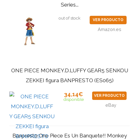
Series...
out of stock
VER PRODUCTO
Amazon.es
ONE PIECE MONKEY.D.LUFFY GEAR5 SENKOU
ZEKKEI figura BANPRESTO (ES065)
34,14€
VER PRODUCTO
disponible
eBay
Banpresto One Piece Es Un Banquete!! Monkey