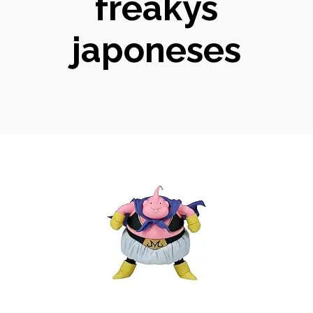
freakys
japoneses