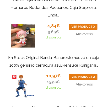
Hombros Redondos Pequeños, Caja Sorpresa,
Linda...
4,84€
VER PRODUCTO
9,69€
Aliexpress
disponible
En Stock Original Bandai Banpresto nuevo en caja
100% genuino cerradura azul Rensuke Kunigami...
10,97€
VER PRODUCTO
15,90€
Aliexpress
disponible