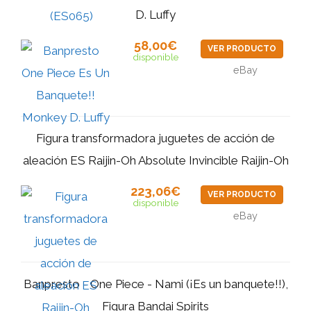
D. Luffy
58,00€
VER PRODUCTO
disponible
eBay
Figura transformadora juguetes de acción de
aleación ES Raijin-Oh Absolute Invincible Raijin-Oh
223,06€
VER PRODUCTO
disponible
eBay
Banpresto - One Piece - Nami (¡Es un banquete!!),
Figura Bandai Spirits