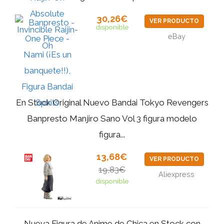
30,26€
VER PRODUCTO
disponible
eBay
En Stock Original Nuevo Bandai Tokyo Revengers
Banpresto Manjiro Sano Vol 3 figura modelo
figura...
13,68€
VER PRODUCTO
19,83€
Aliexpress
disponible
Nueva Figura de Anime de Chica en Stock con