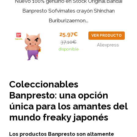
Nuevo 100% genuino en Stock Original Bandai
Banpresto Sofvimates crayón Shinchan
Buriburizaemon...
25,97€
VER PRODUCTO
37,10€
Aliexpress
disponible
Coleccionables
Banpresto: una opción
única para los amantes del
mundo freaky japonés
Los productos Banpresto son altamente