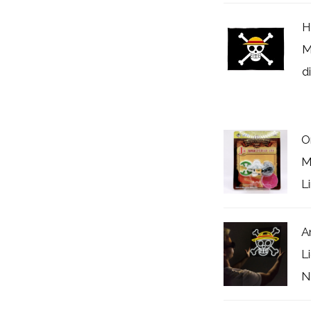
H
M
d
O
M
L
A
L
N