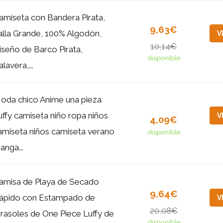
amiseta con Bandera Pirata,
9,63€
alla Grande, 100% Algodón,
V
10,14€
iseño de Barco Pirata,
disponible
lavera,...
oda chico Anime una pieza
uffy camiseta niño ropa niños
V
4,09€
amiseta niños camiseta verano
disponible
anga...
amisa de Playa de Secado
9,64€
ápido con Estampado de
V
20,08€
irasoles de One Piece Luffy de
disponible