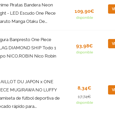
nime Piratas Bandera Neon
V
109,90€
ight - LED Escudo One Piece
disponible
aruto Manga Otaku De...
igura Banpresto One Piece
V
93,98€
LAG DIAMOND SHIP Todo 1
disponible
ipo NICO.ROBIN Nico Robin
AILLOT DU JAPON x ONE
8,34€
IECE MUGIRAWA NO LUFFY
V
17,74€
amiseta de fútbol deportiva de
disponible
ecado rápido para...