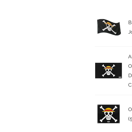
B
J
A
O
D
C
O
(