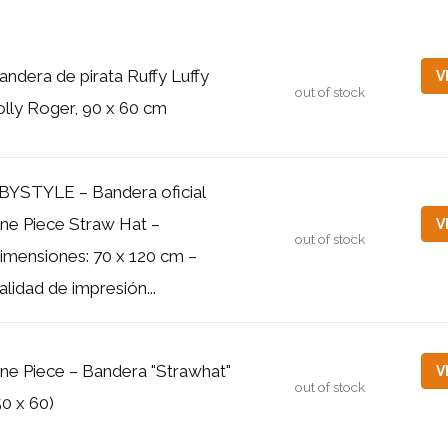
andera de pirata Ruffy Luffy
V
out of stock
olly Roger, 90 x 60 cm
BYSTYLE – Bandera oficial
ne Piece Straw Hat –
V
out of stock
imensiones: 70 x 120 cm –
alidad de impresión...
ne Piece – Bandera "Strawhat"
V
out of stock
50 x 60)