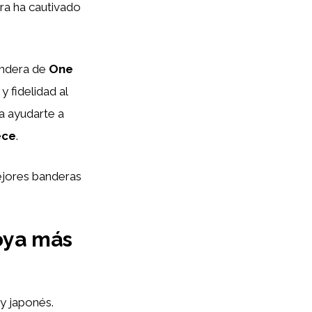
era ha cautivado
bandera de
One
 fidelidad al
a ayudarte a
ece
.
ejores banderas
oya más
y japonés.