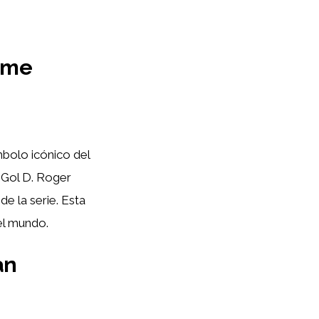
ime
bolo icónico del
 Gol D. Roger
e la serie. Esta
el mundo.
an