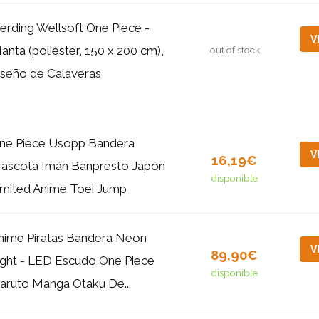
erding Wellsoft One Piece -
V
anta (poliéster, 150 x 200 cm),
out of stock
iseño de Calaveras
ne Piece Usopp Bandera
V
16,19€
ascota Imán Banpresto Japón
disponible
imited Anime Toei Jump
nime Piratas Bandera Neon
V
89,90€
ight - LED Escudo One Piece
disponible
aruto Manga Otaku De...