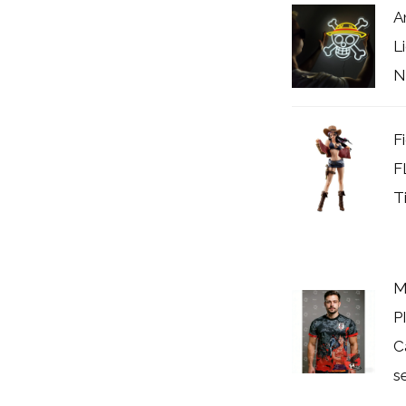
A
L
N
F
F
T
M
P
C
s