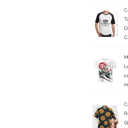
C
T
D
Ca
M
L
c
m
C
R
G