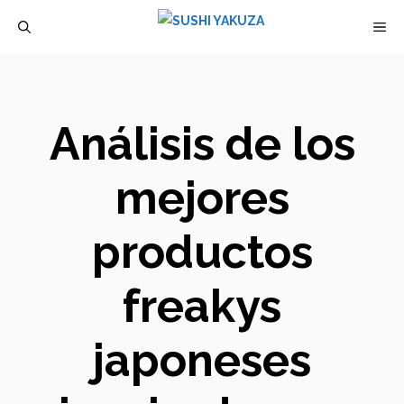
Saltar
M
al
contenido
Análisis de los
mejores
productos
freakys
japoneses