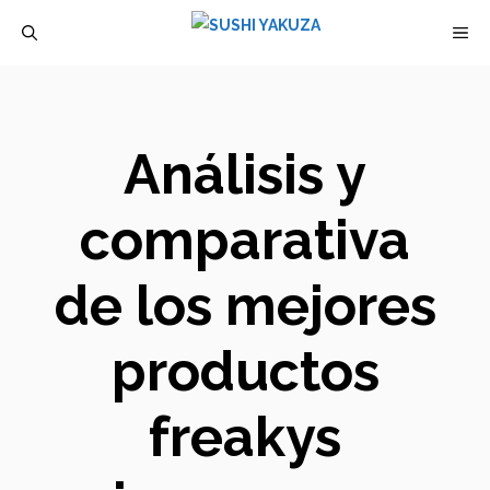
Saltar
M
al
contenido
Análisis y
comparativa
de los mejores
productos
freakys