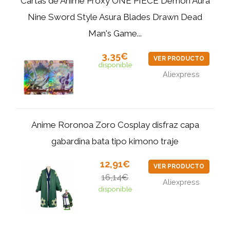
Cartas de Anime Proxy ONE PIECE Demon Aura
Nine Sword Style Asura Blades Drawn Dead
Man's Game...
3,35€
VER PRODUCTO
disponible
Aliexpress
Anime Roronoa Zoro Cosplay disfraz capa
gabardina bata tipo kimono traje
12,91€
VER PRODUCTO
16,14€
Aliexpress
disponible