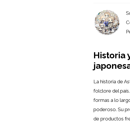
S
C
P
Historia 
japones
La historia de A
folclore del paí
formas a lo larg
poderoso. Su pre
de productos fre