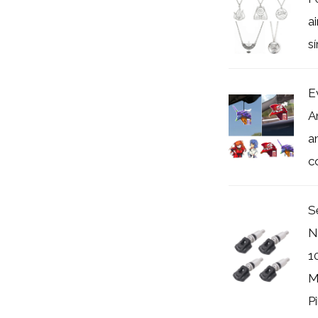
ai
s
E
A
a
c
S
N
1
M
Pi