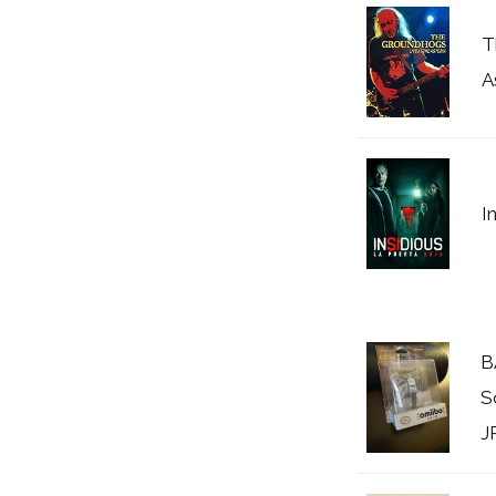
T
A
I
B
S
J