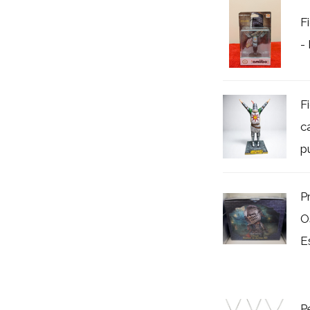
F
-
F
c
p
P
O
E
P