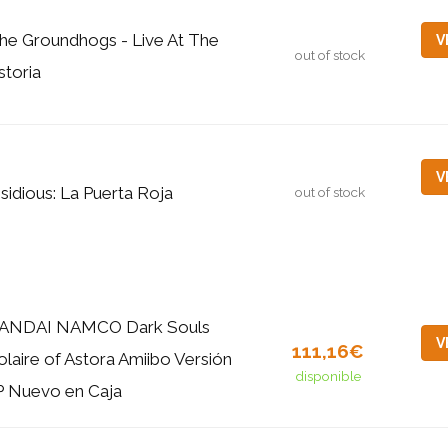
he Groundhogs - Live At The
V
out of stock
storia
V
nsidious: La Puerta Roja
out of stock
ANDAI NAMCO Dark Souls
V
111,16€
olaire of Astora Amiibo Versión
disponible
P Nuevo en Caja