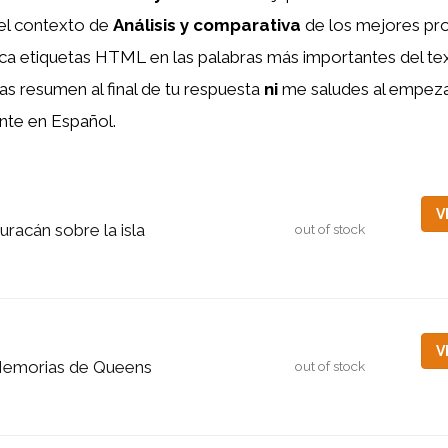
el contexto de
Análisis y comparativa
de los mejores pr
oca etiquetas HTML
en las palabras más importantes del te
as resumen al final de tu respuesta
ni
me saludes al empezar 
nte en Español.
V
uracán sobre la isla
out of stock
V
emorias de Queens
out of stock