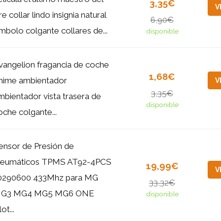
3,35€
V
re collar lindo insignia natural
6,90€
ímbolo colgante collares de...
disponible
vangelion fragancia de coche
1,68€
nime ambientador
V
3,35€
mbientador vista trasera de
disponible
oche colgante...
ensor de Presión de
eumáticos TPMS AT92-4PCS
19,99€
V
0290600 433Mhz para MG
33,32€
G3 MG4 MG5 MG6 ONE
disponible
lot...