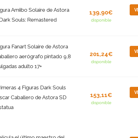
igura Amiibo Solaire de Astora
V
139,90€
 Dark Souls: Remastered
disponible
igura Fanart Solaire de Astora
V
201,24€
aballero aerógrafo pintado 9,8
disponible
ulgadas adulto 17+
rimeras 4 Figuras Dark Souls
V
153,11€
scar Caballero de Astora SD
disponible
statua
elícula el último maestro del