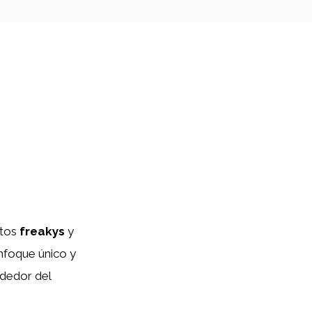
ctos
freakys
y
nfoque único y
ededor del