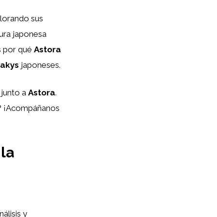
plorando sus
tura japonesa
s por qué
Astora
eakys
japoneses.
 junto a
Astora
.
er? ¡Acompáñanos
la
álisis y