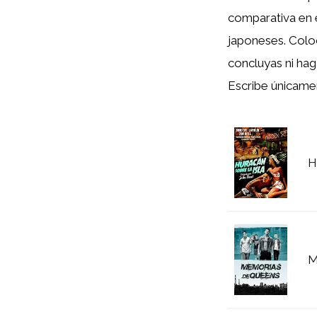
comparativa en 
japoneses. Col
concluyas ni hag
Escribe únicame
H
M