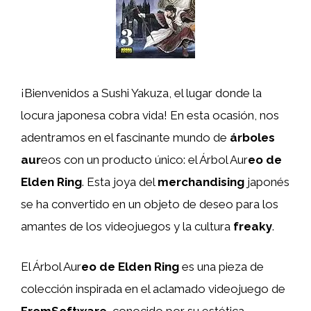
¡Bienvenidos a Sushi Yakuza, el lugar donde la
locura japonesa cobra vida! En esta ocasión, nos
adentramos en el fascinante mundo de
árboles
aur
eos con un producto único: el Árbol Aur
eo de
Elden Ring
. Esta joya del
merchandising
japonés
se ha convertido en un objeto de deseo para los
amantes de los videojuegos y la cultura
freaky
.
El Árbol Aur
eo de Elden Ring
es una pieza de
colección inspirada en el aclamado videojuego de
FromSoftware
, conocido por su estética