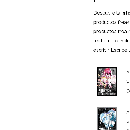
Descubre la
int
productos freaky
productos frea
texto, no conclu
escribir. Escrib
A
V
O
A
V