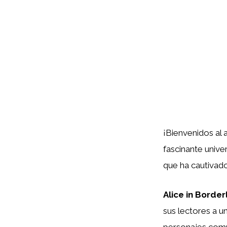
¡Bienvenidos al
fascinante unive
que ha cautivad
Alice in Borde
sus lectores a u
personajes comp