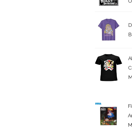
O
D
B
A
C
M
F
A
M