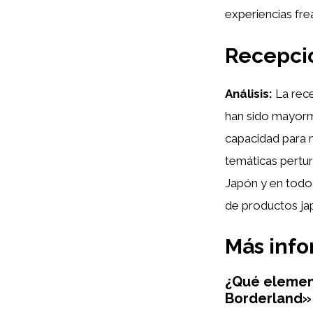
experiencias fre
Recepció
Análisis:
La rece
han sido mayorme
capacidad para m
temáticas pertur
Japón y en todo
de productos ja
Más inf
¿Qué element
Borderland» 