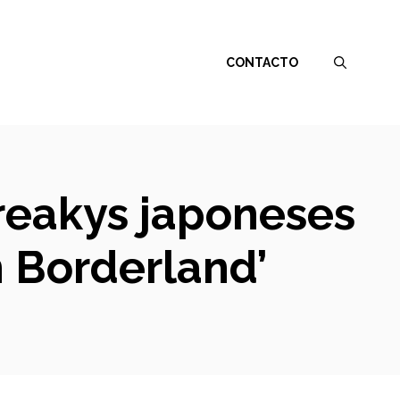
CONTACTO
freakys japoneses
n Borderland’