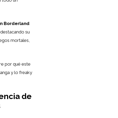
 in Borderland
 destacando su
uegos mortales,
e por qué este
anga y lo freaky
iencia de
s