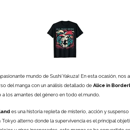
 apasionante mundo de Sushi Yakuza! En esta ocasión, nos 
rso del manga con un análisis detallado de
Alice in Borde
o a los amantes del género en todo el mundo.
rland
es una historia repleta de misterio, acción y suspenso
n Tokyo alterno donde la supervivencia es el principal objet
lejos y giros inesperados, este manga se ha convertido e