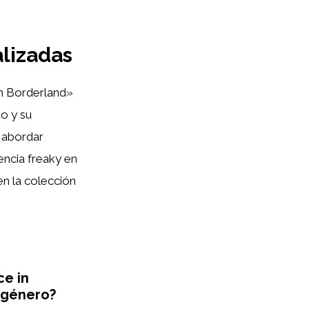
alizadas
 in Borderland»
do y su
e abordar
encia freaky en
n la colección
ce in
l género?