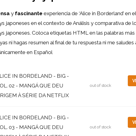
ensa
y
fascinante
experiencia de ‘Alice in Borderland’ en 
s japoneses en el contexto de Análisis y comparativa de 
kys japoneses. Coloca etiquetas HTML
en las palabras más
yas ni hagas resumen al final de tu respuesta ni me saludes
e únicamente en Español
LICE IN BORDELAND - BIG -
V
OL. 02 - MANGÁ QUE DEU
out of stock
RIGEM À SÉRIE DA NETFLIX
LICE IN BORDELAND - BIG -
V
OL. 03 - MANGÁ QUE DEU
out of stock