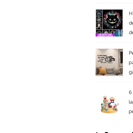
H
d
d
P
p
g
6 
l
p