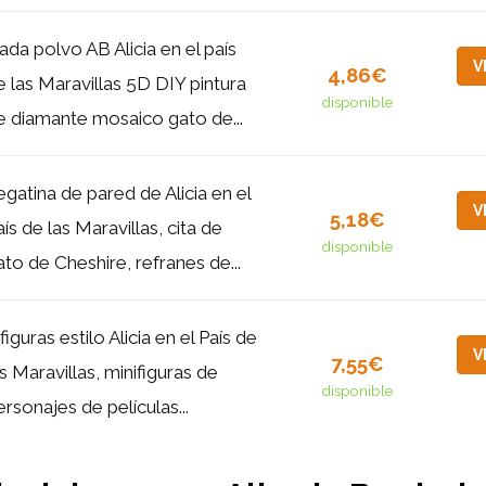
ada polvo AB Alicia en el país
V
4,86€
e las Maravillas 5D DIY pintura
disponible
e diamante mosaico gato de...
egatina de pared de Alicia en el
V
5,18€
aís de las Maravillas, cita de
disponible
ato de Cheshire, refranes de...
figuras estilo Alicia en el País de
V
7,55€
as Maravillas, minifiguras de
disponible
ersonajes de películas...