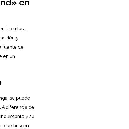
and» en
n la cultura
 acción y
a fuente de
e en un
o
anga, se puede
 A diferencia de
inquietante y su
los que buscan