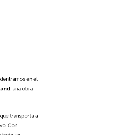
adentramos en el
rland
, una obra
 que transporta a
ivo. Con
n todo un