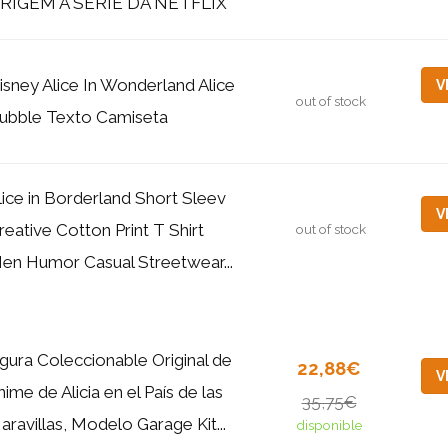
RIGEM À SÉRIE DA NETFLIX
isney Alice In Wonderland Alice
V
out of stock
ubble Texto Camiseta
lice in Borderland Short Sleev
V
reative Cotton Print T Shirt
out of stock
en Humor Casual Streetwear...
igura Coleccionable Original de
22,88€
V
nime de Alicia en el País de las
35,75€
aravillas, Modelo Garage Kit...
disponible