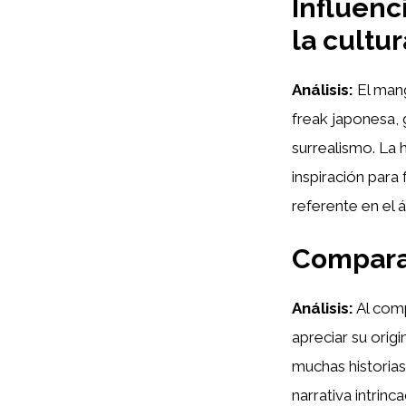
Influenc
la cultu
Análisis:
El mang
freak japonesa,
surrealismo. La 
inspiración para
referente en el 
Comparat
Análisis:
Al comp
apreciar su orig
muchas historias
narrativa intrin