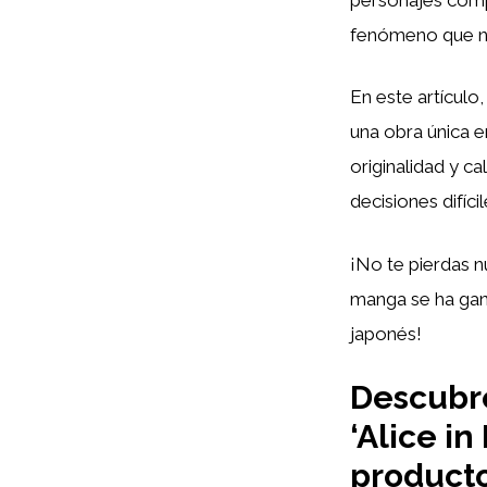
fenómeno que n
En este artícul
una obra única 
originalidad y c
decisiones difíc
¡No te pierdas n
manga se ha gana
japonés!
Descubre
‘Alice i
producto